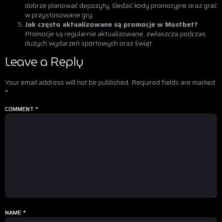
dobrze planować depozyty, śledzić kody promocyjne oraz grać
w przystosowane gry.
Jak często aktualizowane są promocje w Mostbet?
Promocje są regularnie aktualizowane, zwłaszcza podczas
dużych wydarzeń sportowych oraz świąt.
Leave a Reply
Your email address will not be published.
Required fields are marked
*
COMMENT
*
NAME
*