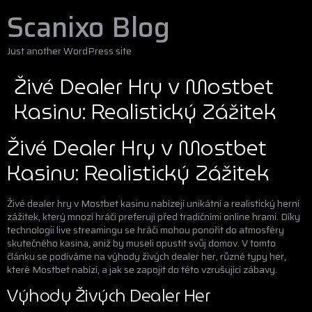
Scanixo Blog
Just another WordPress site
Živé Dealer Hry v Mostbet
Kasinu: Realistický Zážitek
Živé Dealer Hry v Mostbet
Kasinu: Realistický Zážitek
Živé dealer hry v Mostbet kasinu nabízejí unikátní a realistický herní
zážitek, který mnozí hráči preferují před tradičními online hrami. Díky
technologii live streamingu se hráči mohou ponořit do atmosféry
skutečného kasina, aniž by museli opustit svůj domov. V tomto
článku se podíváme na výhody živých dealer her, různé typy her,
které Mostbet nabízí, a jak se zapojit do této vzrušující zábavy.
Výhody Živých Dealer Her