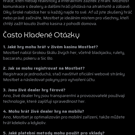
hráče, kteří hledají realistický a interaktivní zážitek z hraní. Možnost
komunikace s dealery a dalšími hráči přidává na atraktivitě a zábavě.
Díky široké nabídce her si každý najde to své. Ať už jste zkušený hráč
nebo právě začínáte, Mostbet je ideálním místem pro všechny, kteří
chtějí zažít kouzlo živého kasina z pohodlí domova.
Často Kladené Otázky
1. Jaké hry mohu hrát v živém kasinu Mostbet?
Mostbet nabízí širokou škálu živých her, včetně blackjacku, rulety,
baccaratu, pokeru a Sic Bo.
2. Jak se mohu registrovat na Mostbet?
Registrace je jednoduchá; stačí navštívit oficiální webové stránky
Mostbet a následovat pokyny pro vytvoření účtu.
3. Jsou živé dealer hry férové?
Ano, živé dealer hry jsou transparentní a provozovatelé používají
technologie, které zajišťují spravedlnost her.
4. Mohu hrát živé dealer hry na mobilu?
Ano, Mostbet je optimalizován pro mobilní zařízení, takže můžete
hrát kdekoliv a kdykoliv.
5. Jaké platební metody mohu použít pro vklady?