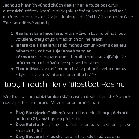
Jednou z hlavních výhod živých dealer her je to, že poskytují
autentický zážitek, který je blízký skutečnému kasinu. Hráči mají
možnost interagovat s živými dealery a dalšími hráči v reálném čase.
Zde jsou klíčové výhody:
Realistická atmosféra:
Hraní v živém kasinu přináší pocit
vzrušení, který chybí v tradičních online hrách.
Interakce s dealery:
Hráči mohou komunikovat s dealery
během hry, což zvyšuje úroveň zapojení.
Férovost:
Transparentnost herního procesu zajišťuje, že
hráči mohou mít důvěru ve spravedlnost her.
Flexibilita:
Uživatelé mohou hrát z pohodlí svého domova
kdykoli, což je ideální pro moderního hráče.
Typy Hracích Her v Mostbet Kasinu
Mostbet kasino nabízí širokou škálu živých dealer her, které uspokojí
různé preference hráčů. Mezi nejpopulárnější patří:
Živý Blackjack:
Oblíbená karetní hra, kde cílem je překročit
hodnotu 21, aniž byste ji překročili.
Živá Ruleta:
Hráči sázejí na čísla nebo barvy a sledují, jak se
kolo rulety točí.
Živý Baccarat:
Klasická karetní hra, kde hráči vsází na