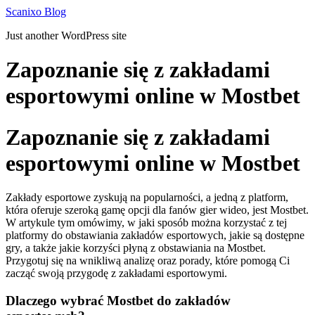
Skip
Scanixo Blog
to
Just another WordPress site
content
Zapoznanie się z zakładami
esportowymi online w Mostbet
Zapoznanie się z zakładami
esportowymi online w Mostbet
Zakłady esportowe zyskują na popularności, a jedną z platform,
która oferuje szeroką gamę opcji dla fanów gier wideo, jest Mostbet.
W artykule tym omówimy, w jaki sposób można korzystać z tej
platformy do obstawiania zakładów esportowych, jakie są dostępne
gry, a także jakie korzyści płyną z obstawiania na Mostbet.
Przygotuj się na wnikliwą analizę oraz porady, które pomogą Ci
zacząć swoją przygodę z zakładami esportowymi.
Dlaczego wybrać Mostbet do zakładów