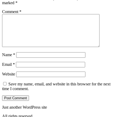
marked
*
Comment
*
Name
*
Email
*
Website
Save my name, email, and website in this browser for the next
time I comment.
Just another WordPress site
All rights reserved