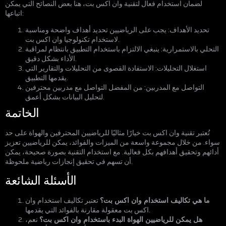
لضمان استخدام فعال لتقنية وان اكس بت، هنا بعض النصائح التي يمكن
اتباعها:
تحديد الأهداف: يجب على الرياضيين تحديد أهداف واضحة ومناسبة
لاستخدام تكنولوجيا وان اكس بت.
التحلي بالاستمرارية: ينبغي الالتزام باستخدام التطبيق بانتظام لمراقبة
الأداء بشكل دقيق.
استغلال التحليلات: الاستفادة القصوى من التحليلات والتقارير التي
يقدمها التطبيق.
التواصل مع المدربين: من المفضل التواصل مع مدربين محترفين
لتحليل البيانات بشكل أعمق.
الخاتمة
تُعتبر تقنية وان اكس بت خيارًا مثاليًا للرياضيين المحترفين والهواة على حد
سواء. من خلال مجموعة واسعة من الميزات والفوائد، يمكن للرياضيين تعزيز
أدائهم وتحقيق أهدافهم بكل فعالية. مع استخدام التقنية بصورة صحيحة، يمكن
أن تسهم في تحقيق إنجازات رياضية ملحوظة.
الأسئلة الشائعة
ما هي تكاليف استخدام وان اكس بت؟
تعتبر تكاليف استخدام وان
اكس بت معقولة مقارنة بالفوائد التي يقدمها.
هل يمكن للرياضيين الهواة البدء باستخدام وان اكس بت؟
نعم،