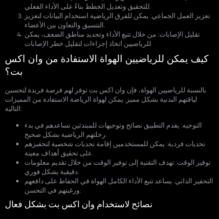
للتحقيق وتعديل الخطط بناءً على الأداء الفعلي.
تعزيز العمل الجماعي: يمكن للفرق الرياضية استخدام البيانات لتعزيز
التنسيق والتعاون بين الأعضاء.
تقليل الإصابات: من خلال تتبع الأداء وتحديد مناطق الضعف، يمكن
للرياضيين اتخاذ إجراءات لتقليل خطر الإصابات.
كيف يمكن للرياضيين الهواة الاستفادة من وان اكس
بت؟
بالنسبة للرياضيين الهواة، فإن وان اكس بت توفر لهم فرصة فريدة لتحسين
لياقتهم البدنية بشكل مميز. يمكن لهواة الرياضة الاستفادة من المميزات
التالية:
التوجيه: يقدم التطبيق نصائح وتوجيهات للمبتدئين تساعدهم في بدء
رحلتهم الرياضية بشكل صحيح.
تحديات فردية: يمكن للمستخدمين إقامة تحديات شخصية لتحفيزهم
على تحقيق أهداف معينة.
توفير الوقت: تهدف التقنية إلى توفير الوقت من خلال تقديم معلومات
دقيقية بشكل فوري.
التحفيز الذاتي: يساعد تتبع الأداء الكامل الهواة في الحفاظ على دافعهم
ورغبتهم في التحسن.
نصائح لاستخدام وان اكس بت بشكل فعال