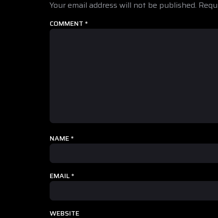
Your email address will not be published.
Requi
COMMENT
*
NAME
*
EMAIL
*
WEBSITE