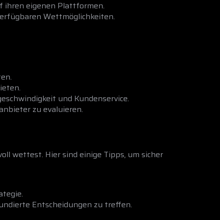
 ihren eigenen Plattformen.
verfügbaren Wettmöglichkeiten.
ten.
ieten.
geschwindigkeit und Kundenservice.
nbieter zu evaluieren.
ll wettest. Hier sind einige Tipps, um sicher
ategie.
undierte Entscheidungen zu treffen.