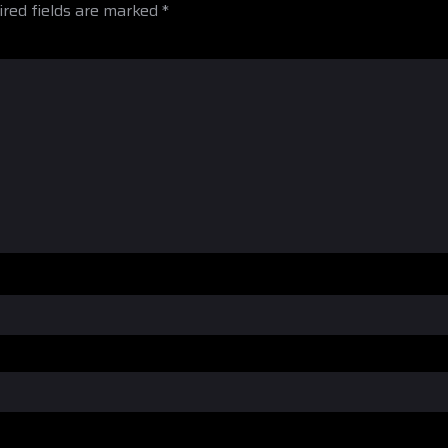
red fields are marked
*