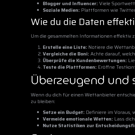
Blogger und Influencer:
Viele Sportwett
Soziale Medien:
Plattformen wie Twitte
Wie du die Daten effekti
Um die gesammelten Informationen effektiv zu
Erstelle eine Liste:
Notiere die Wettanbi
Vergleiche die Boni:
Achte darauf, welc
Überprüfe die Kundenbewertungen:
Lie
Teste die Plattformen:
Eröffne Testkont
Überzeugend und s
Wenn du dich für einen Wettanbieter entschiede
zu bleiben:
Setze ein Budget:
Definiere im Voraus, wi
Vermeide emotionale Wetten:
Lass dich
Nutze Statistiken zur Entscheidungsf