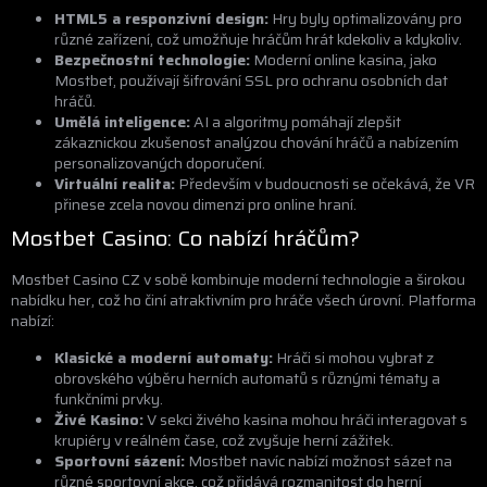
HTML5 a responzivní design:
Hry byly optimalizovány pro
různé zařízení, což umožňuje hráčům hrát kdekoliv a kdykoliv.
Bezpečnostní technologie:
Moderní online kasina, jako
Mostbet, používají šifrování SSL pro ochranu osobních dat
hráčů.
Umělá inteligence:
AI a algoritmy pomáhají zlepšit
zákaznickou zkušenost analýzou chování hráčů a nabízením
personalizovaných doporučení.
Virtuální realita:
Především v budoucnosti se očekává, že VR
přinese zcela novou dimenzi pro online hraní.
Mostbet Casino: Co nabízí hráčům?
Mostbet Casino CZ v sobě kombinuje moderní technologie a širokou
nabídku her, což ho činí atraktivním pro hráče všech úrovní. Platforma
nabízí:
Klasické a moderní automaty:
Hráči si mohou vybrat z
obrovského výběru herních automatů s různými tématy a
funkčními prvky.
Živé Kasino:
V sekci živého kasina mohou hráči interagovat s
krupiéry v reálném čase, což zvyšuje herní zážitek.
Sportovní sázení:
Mostbet navíc nabízí možnost sázet na
různé sportovní akce, což přidává rozmanitost do herní