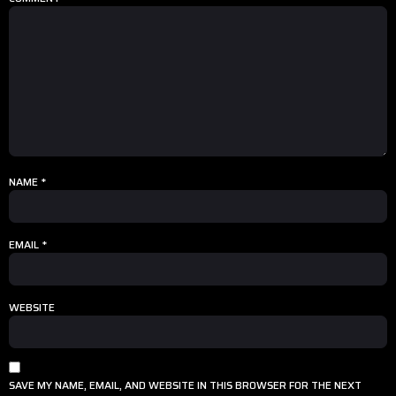
NAME
*
EMAIL
*
WEBSITE
SAVE MY NAME, EMAIL, AND WEBSITE IN THIS BROWSER FOR THE NEXT