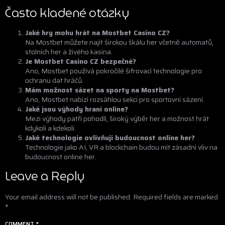
Často kladené otázky
Jaké hry mohu hrát na Mostbet Casino CZ?
Na Mostbet můžete najít širokou škálu her včetně automatů,
stolních her a živého kasina.
Je Mostbet Casino CZ bezpečné?
Ano, Mostbet používá pokročilé šifrovací technologie pro
ochranu dat hráčů.
Mám možnost sázet na sporty na Mostbet?
Ano, Mostbet nabízí rozsáhlou sekci pro sportovní sázení.
Jaké jsou výhody hraní online?
Mezi výhody patří pohodlí, široký výběr her a možnost hrát
kdykoli a kdekoli.
Jaké technologie ovlivňují budoucnost online her?
Technologie jako AI, VR a blockchain budou mít zásadní vliv na
budoucnost online her.
Leave a Reply
Your email address will not be published.
Required fields are marked
*
COMMENT
*