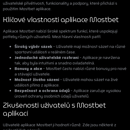
uživatelské přívětivosti, funkcionality a podpory, které přichází s
použitím Mostbet aplikace.
Klíčové vlastnosti aplikace Mostbet
Aplikace Mostbet nabízí široké spektrum funkcí, které uspokojují
potřeby různých uživatelů. Mezi hlavní vlastnosti patří:
Široký výběr sázek
– Uživatelé mají možnost sázet na různé
sportovní události v reálném čase.
Jednoduché uživatelské rozhraní
– Aplikace je navržena
tak, aby byla intuitivní a snadno ovladatelná.
Bonusy a akce
– Mostbet často nabízí různé bonusy pro nové
a stávající uživatele.
Možnost živého sázení
– Uživatelé mohou sázet na živé
události přímo z aplikace.
Bezpečnost a ochrana údajů
– Aplikace zaručuje vysokou
úroveň ochrany osobních údajů uživatelů.
Zkušenosti uživatelů s Mostbet
aplikací
Uživatelé aplikace Mostbet ji hodnotí různě. Zde jsou některé z