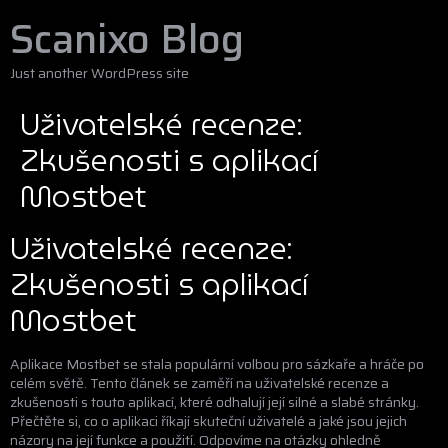
Scanixo Blog
Just another WordPress site
Uživatelské recenze:
Zkušenosti s aplikací
Mostbet
Uživatelské recenze:
Zkušenosti s aplikací
Mostbet
Aplikace Mostbet se stala populární volbou pro sázkaře a hráče po
celém světě. Tento článek se zaměří na uživatelské recenze a
zkušenosti s touto aplikací, které odhalují její silné a slabé stránky.
Přečtěte si, co o aplikaci říkají skuteční uživatelé a jaké jsou jejich
názory na její funkce a použití. Odpovíme na otázky ohledně