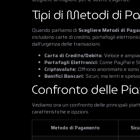
Tipi di Metodi di
Quando parliamo di
Scegliere Metodi di Pag
includono carte di credito, portafogli elettroni
dall’urgenza delle transazioni.
Carta di Credito/Debito:
Veloce e ampiam
Portafogli Elettronici:
Come PayPal e Skri
Criptovalute:
Offrono anonimato e sono se
Bonifici Bancari:
Sicuri, ma lenti e spess
Confronto delle P
Vediamo ora un confronto delle principali pia
caratteristiche e opzioni.
Metodo di Pagamento
Sicu