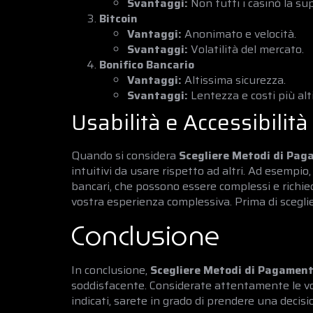
Svantaggi:
Non tutti i casinò la su
Bitcoin
Vantaggi:
Anonimato e velocità.
Svantaggi:
Volatilità del mercato.
Bonifico Bancario
Vantaggi:
Altissima sicurezza.
Svantaggi:
Lentezza e costi più alti
Usabilità e Accessibilit
Quando si considera
Scegliere Metodi di Pag
intuitivi da usare rispetto ad altri. Ad esempio
bancari, che possono essere complessi e richiede
vostra esperienza complessiva. Prima di scegli
Conclusione
In conclusione,
Scegliere Metodi di Pagament
soddisfacente. Considerate attentamente le vostre
indicati, sarete in grado di prendere una decis