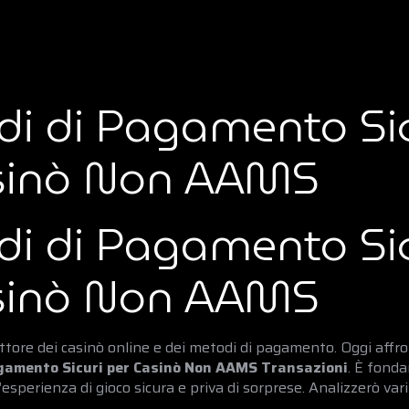
di di Pagamento Sic
asinò Non AAMS
di di Pagamento Sic
asinò Non AAMS
ettore dei casinò online e dei metodi di pagamento. Oggi affr
agamento Sicuri per Casinò Non AAMS Transazioni
. È fonda
esperienza di gioco sicura e priva di sorprese. Analizzerò var