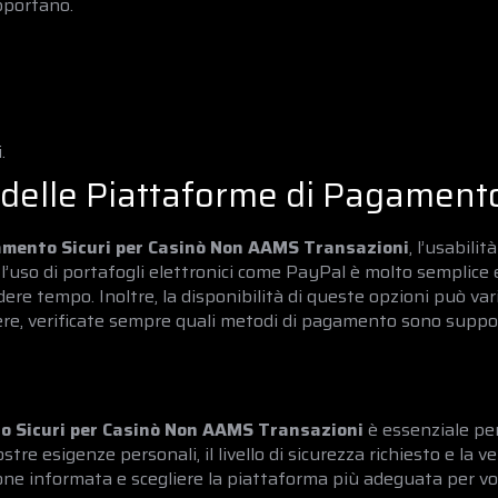
pportano.
.
à delle Piattaforme di Pagament
amento Sicuri per Casinò Non AAMS Transazioni
, l’usabili
, l’uso di portafogli elettronici come PayPal è molto semplice
re tempo. Inoltre, la disponibilità di queste opzioni può vari
ere, verificate sempre quali metodi di pagamento sono support
o Sicuri per Casinò Non AAMS Transazioni
è essenziale per
 esigenze personali, il livello di sicurezza richiesto e la vel
ione informata e scegliere la piattaforma più adeguata per voi