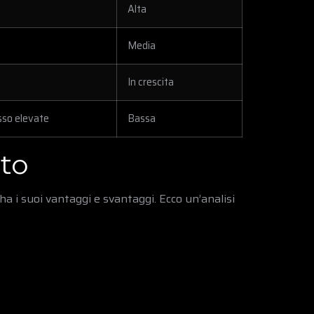
Alta
Media
In crescita
sso elevate
Bassa
nto
ha i suoi vantaggi e svantaggi. Ecco un’analisi