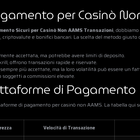
 Pagamento per Casinò N
amento Sicuri per Casinò Non AAMS Transazioni
, dobbiamo 
ci, criptovalute e bonifici bancari. La scelta del metodo giust
ente accettata, ma potrebbe avere limiti di deposito.
ll, offrono transazioni rapide e riservate.
mpre più accettate, ma la loro volatilità può essere un fat
o soggetti a commissioni elevate.
iattaforme di Pagamento
ttaforme di pagamento per casinò non AAMS. La tabella qui so
rezza
Velocità di Transazione