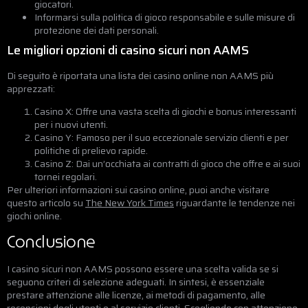
giocatori.
Informarsi sulla politica di gioco responsabile e sulle misure di
protezione dei dati personali.
Le migliori opzioni di casino sicuri non AAMS
Di seguito è riportata una lista dei casino online non AAMS più
apprezzati:
Casino X: Offre una vasta scelta di giochi e bonus interessanti
per i nuovi utenti.
Casino Y: Famoso per il suo eccezionale servizio clienti e per
politiche di prelievo rapide.
Casino Z: Dai un’occhiata ai contratti di gioco che offre e ai suoi
tornei regolari.
Per ulteriori informazioni sui casino online, puoi anche visitare
questo articolo su
The New York Times
riguardante le tendenze nei
giochi online.
Conclusione
I casino sicuri non AAMS possono essere una scelta valida se si
seguono criteri di selezione adeguati. In sintesi, è essenziale
prestare attenzione alle licenze, ai metodi di pagamento, alle