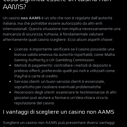
AAMS?
Un casino
non AAMS
è un sito che non è regolato dall’autorità
italiana, ma che potrebbe essere autorizzato da altri enti
internazionali. Questa situazione non implica necessariamente una
mancanza di sicurezza; tuttavia, è fondamentale valutare
attentamente quali casino scegliere. Ecco alcuni aspetti chiave:
Licenze: è importante verificare se il casino possiede una
licenza valida emessa da autorità rispettabili, come Malta
Gaming Authority o UK Gambling Commission.
Metodi di pagamento: controllare i metodi di deposito e
prelievo offerti, preferendo quelli più noti e utilizzati come
PayPal o carte di credito.
Servizio clienti: un buon servizio clienti è essenziale,
soprattutto per risolvere eventuali problematiche.
Recensioni degli utenti: esaminare le testimonianze di altri
giocatori può aiutare a formarsi un’idea chiara circa la
reputazione del casino.
I vantaggi di scegliere un casino non AAMS
Scegliere un casino non AAMS può presentare diversi vantaggi.