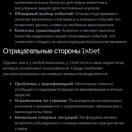
привлекательных бонусах для новых клиентов и
регулярных акциях для постоянных игроков.
Обширный выбор событий:
Отзывы подчеркивают
наличие различных спортивных и игровых событий, что
позволяет делать ставки на любимые мероприятия.
Качество трансляций:
Клиенты отмечают высокое
качество видеотрансляций спортивных событий, что
позволяет следить за происходящим в реальном времени.
Отрицательные стороны 1xbet
Однако, как и у любой компании, у 1xbet есть и свои недостатки,
которые упоминают пользователи. Среди наиболее
распространенных негативных моментов выделяются:
Проблемы с верификацией:
Некоторые клиенты
сообщают о задержке в процессе верификации учётных
записей.
Ограничение по странам:
Пользователи из некоторых
регионов сталкиваются с ограничениями, связанными с
законодательством.
Несколько спорных ситуаций:
На форумах можно
встретить обсуждения о спорных моментах при расчетах
ставок.