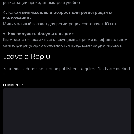
регистрации проходит быстро и удобно.
4. Какой минимальный возраст для регистрации в
приложении?
Минимальный возраст для регистрации составляет 18 лет.
5. Как получить бонусы и акции?
Вы можете ознакомиться с текущими акциями на официальном
сайте, где регулярно обновляются предложения для игроков.
Leave a Reply
Your email address will not be published.
Required fields are marked
*
COMMENT
*