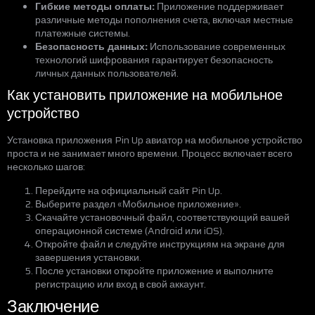
Гибкие методы оплаты:
Приложение поддерживает
различные методы пополнения счета, включая местные
платежные системы.
Безопасность данных:
Использование современных
технологий шифрования гарантирует безопасность
личных данных пользователей.
Как установить приложение на мобильное
устройство
Установка приложения Pin Up авиатор на мобильное устройство
проста и не занимает много времени. Процесс включает всего
несколько шагов:
Перейдите на официальный сайт Pin Up.
Выберите раздел «Мобильное приложение».
Скачайте установочный файл, соответствующий вашей
операционной системе (Android или iOS).
Откройте файл и следуйте инструкциям на экране для
завершения установки.
После установки откройте приложение и выполните
регистрацию или вход в свой аккаунт.
Заключение