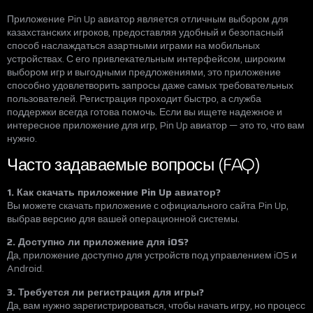
Приложение Pin Up авиатор является отличным выбором для
казахстанских игроков, предоставляя удобный и безопасный
способ наслаждаться азартными играми на мобильных
устройствах. С его привлекательным интерфейсом, широким
выбором игр и выгодными предложениями, это приложение
способно удовлетворить запросы даже самых требовательных
пользователей. Регистрация проходит быстро, а служба
поддержки всегда готова помочь. Если вы ищете надежное и
интересное приложение для игр, Pin Up авиатор — это то, что вам
нужно.
Часто задаваемые вопросы (FAQ)
1. Как скачать приложение Pin Up авиатор?
Вы можете скачать приложение с официального сайта Pin Up,
выбрав версию для вашей операционной системы.
2. Доступно ли приложение для iOS?
Да, приложение доступно для устройств под управлением iOS и
Android.
3. Требуется ли регистрация для игры?
Да, вам нужно зарегистрироваться, чтобы начать игру, но процесс