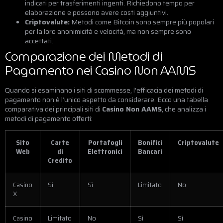
indicati per trasferimenti ingenti. Richiedono tempo per
elaborazione e possono avere costi aggiuntivi.
Criptovalute:
Metodi come Bitcoin sono sempre più popolari
per la loro anonimicità e velocità, ma non sempre sono
accettati.
Comparazione dei Metodi di
Pagamento nei Casino Non AAMS
Quando si esaminano i siti di scommesse, l’efficacia dei metodi di
pagamento non è l’unico aspetto da considerare. Ecco una tabella
comparativa dei principali siti di
Casino Non AAMS
, che analizza i
metodi di pagamento offerti:
Sito
Carte
Portafogli
Bonifici
Criptovalute
Web
di
Elettronici
Bancari
Credito
Casino
Sì
Sì
Limitato
No
X
Casino
Limitato
No
Sì
Sì