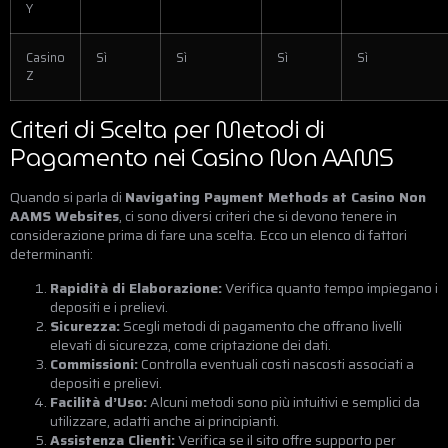
Y
Casino
Sì
Sì
Sì
Sì
Z
Criteri di Scelta per Metodi di
Pagamento nei Casino Non AAMS
Quando si parla di
Navigating Payment Methods at Casino Non
AAMS Websites
, ci sono diversi criteri che si devono tenere in
considerazione prima di fare una scelta. Ecco un elenco di fattori
determinanti:
Rapidità di Elaborazione:
Verifica quanto tempo impiegano i
depositi e i prelievi.
Sicurezza:
Scegli metodi di pagamento che offrano livelli
elevati di sicurezza, come criptazione dei dati.
Commissioni:
Controlla eventuali costi nascosti associati a
depositi e prelievi.
Facilità d’Uso:
Alcuni metodi sono più intuitivi e semplici da
utilizzare, adatti anche ai principianti.
Assistenza Clienti:
Verifica se il sito offre supporto per