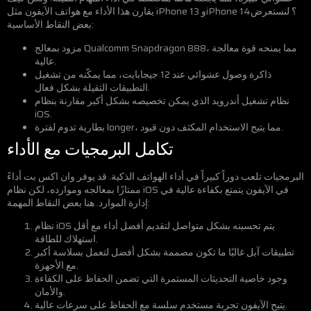
يقارن هذا الأداء مع هواتف الآيفون مثل iPhone 13 وiPhone 14؟ لنستعرض
بعض النقاط الأساسية:
مزود بمعالج Qualcomm Snapdragon 888، مما يمنحه قوة معالجة
عالية.
ذاكرة وصول عشوائي عند 12 جيجابايت، مما يمكّنه من تشغيل
التطبيقات الثقيلة بشكل فعال.
نظام تشغيل أندرويد الذي يمكن تخصيصه بشكل أكبر مقارنة بنظام
iOS.
بطارية تدوم لفترة longer، مما يتيح الاستخدام المكثف دون قيود.
تكامل البرمجيات مع الأداء
البرمجيات تلعب دوراً كبيراً في أداء الهواتف الذكية. قد يوفر وان اكس بت أداءً
ممتازًا بمعالجه وموارده، لكن نظام iOS في الآيفون يتمتع بكفاءة عالية في
إدارة الموارد. هنا بعض النقاط المهمة:
نظام iOS يتم تحسينه بشكل متواصل لتقديم أفضل أداء مع أقل
استهلاك للطاقة.
تطبيقات آبل غالبًا ما تكون مصممة بشكل أفضل لتعمل بسلاسة أكبر
مع الأجهزة.
وجود خاصية التحديثات المستمرة التي تضمن الحفاظ على الكفاءة
والأمان.
يتيح الآيفون تجربة مستخدم سلسة مع الحفاظ على سرعات عالية.