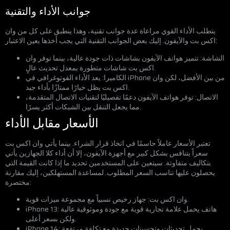
جوانب الأداء والتقنية
يتطلب الأداء القوي مراعاة عدة جوانب تقنية، وهذا ينطبق على كل من وان
اكس بت والآيفون. إليك بعض الجوانب التقنية التي يجب أخذها بعين الاعتبار:
الشاشة: تتميز هواتف الآيفون بشاشات ذات جودة عالية، بينما توفر وان
اكس بت شاشات متطورة بمعدل تحديث عالٍ.
الكاميرا: يعد الأداء الفوتوغرافي في iPhone من بين الأفضل، لكن وان
اكس بت يظل خيارًا ممتازًا بأداء جيد.
الاتصال: توفر هواتف الآيفون دعمًا تفصيليًا لتقنيات الاتصال المتقدمة،
مما يجعل التنقل بين الشبكات أكثر يسرًا.
الأسعار مقابل الأداء
تعتبر الأسعار عاملاً حاسمًا في اتخاذ قرار الشراء. بينما يأتي وان اكس بت
سعراً يتنافس بشكل كبير مع أجهزة الآيفون، إلا أن أداء كلا الجهازين يأتي
بتكاليف متفاوتة. سيتعين على المستخدمين تحديد ما إذا كانت القيمة التي
يحصلون عليها تناسب السعر المطلوب. لمساعدة المستهلكين، إليك مقارنة
مختصرة:
وان اكس بت: جهاز رخيص نسبياً مع مجموعة ميزات قوية.
iPhone 13: هاتف يحمل علامة تجارية قوية مع جودة وموثوقية عالية
ولكن بسعر أعلى.
iPhone 14: يحمل تحديثات وتحسينات جديدة مع تكلفة مرتفعة.