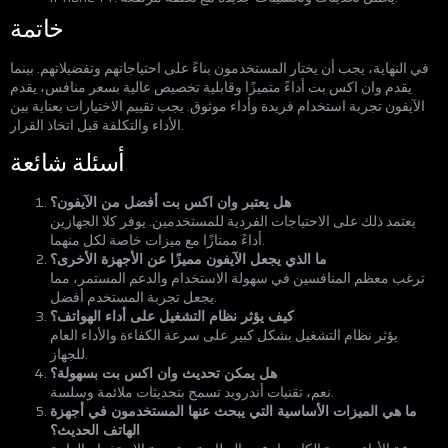
خاتمة
في النهاية، يجب أن يختار المستخدمون بناءً على احتياجاتهم وتفضيلاتهم. بينما
يقدم وان اكس بت أداءً متميزًا وقابلية تخصيص عالية بسعر منافس، يقدم
الآيفون تجربة استخدام فريدة وأداء موثوق. يجب تقييم الاختيارات بعناية بين
الأداء والتكلفة قبل اتخاذ القرار.
أسئلة شائعة
هل يعتبر وان اكس بت أفضل من الآيفون؟
يعتمد ذلك على الاحتياجات الفردية للمستخدمين. يوفر كلا الجهازين
أداءً ممتازًا مع ميزات خاصة لكل منهما.
ما الذي يجعل الآيفون مميزًا عن الأجهزة الأخرى؟
ترغب معظم المنافسين في سهولة الاستخدام والدعم المستمر، مما
يجعل تجربة المستخدم أفضل.
كيف يؤثر نظام التشغيل على أداء الهواتف؟
يؤثر نظام التشغيل بشكل كبير على سرعة الكفاءة والأداء العام
للجهاز.
هل يمكن تحديث وان اكس بت بسهولة؟
نعم، تقنيات أندرويد تسمح بتحديثات ملائمة وسلسة.
ما هي الميزات الأساسية التي يبحث عنها المستخدمون في أجهزة
الهاتف الحديث؟