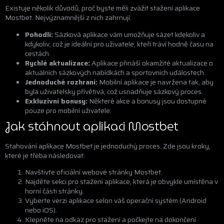
Existuje několik důvodů, proč byste měli zvážit stažení aplikace
Mostbet. Nejvýznamnější z nich zahrnují:
Pohodlí:
Sázková aplikace vám umožňuje sázet kdekoliv a
kdykoliv, což je ideální pro uživatele, kteří tráví hodně času na
cestách.
Rychlé aktualizace:
Aplikace přináší okamžité aktualizace o
aktuálních sázkových nabídkách a sportovních událostech.
Jednoduché rozhraní:
Mobilní aplikace je navržena tak, aby
byla uživatelsky přívětivá, což usnadňuje sázkový proces.
Exkluzivní bonusy:
Některé akce a bonusy jsou dostupné
pouze pro mobilní uživatele.
Jak stáhnout aplikaci Mostbet
Stahování aplikace Mostbet je jednoduchý proces. Zde jsou kroky,
které je třeba následovat:
Navštivte oficiální webové stránky Mostbet.
Najděte sekci pro stažení aplikace, která je obvykle umístěna v
horní části stránky.
Vyberte verzi aplikace selon váš operační systém (Android
nebo iOS).
Klepněte na odkaz pro stažení a počkejte na dokončení