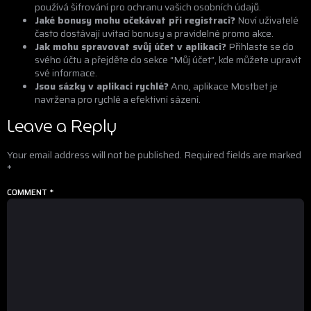
používá šifrování pro ochranu vašich osobních údajů.
Jaké bonusy mohu očekávat při registraci?
Noví uživatelé
často dostávají uvítací bonusy a pravidelné promo akce.
Jak mohu spravovat svůj účet v aplikaci?
Přihlaste se do
svého účtu a přejděte do sekce “Můj účet”, kde můžete upravit
své informace.
Jsou sázky v aplikaci rychlé?
Ano, aplikace Mostbet je
navržena pro rychlé a efektivní sázení.
Leave a Reply
Your email address will not be published.
Required fields are marked
*
COMMENT
*