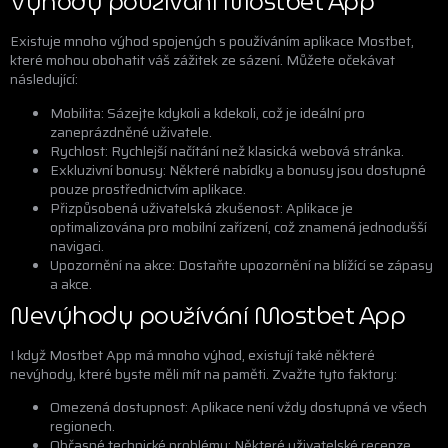
Výhody používání Mostbet App
Existuje mnoho výhod spojených s používáním aplikace Mostbet,
které mohou obohatit váš zážitek ze sázení. Můžete očekávat
následující:
Mobilita: Sázejte kdykoli a kdekoli, což je ideální pro
zaneprázdněné uživatele.
Rychlost: Rychlejší načítání než klasická webová stránka.
Exkluzivní bonusy: Některé nabídky a bonusy jsou dostupné
pouze prostřednictvím aplikace.
Přizpůsobená uživatelská zkušenost: Aplikace je
optimalizována pro mobilní zařízení, což znamená jednodušší
navigaci.
Upozornění na akce: Dostaňte upozornění na blížící se zápasy
a akce.
Nevýhody používání Mostbet App
I když Mostbet App má mnoho výhod, existují také některé
nevýhody, které byste měli mít na paměti. Zvažte tyto faktory:
Omezená dostupnost: Aplikace není vždy dostupná ve všech
regionech.
Občasné technické problémy: Některé uživatelské recenze