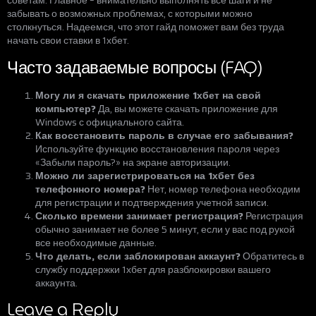
советам. Главное – внимательно выполнять все шаги и не
забывать о возможных проблемах, с которыми можно
столкнуться. Надеемся, что этот гайд поможет вам без труда
начать свои ставки в 1хбет.
Часто задаваемые вопросы (FAQ)
Могу ли я скачать приложение 1хбет на свой
компьютер?
Да, вы можете скачать приложение для
Windows с официального сайта.
Как восстановить пароль в случае его забывания?
Используйте функцию восстановления пароля через
«Забыли пароль?» на экране авторизации.
Можно ли зарегистрироваться на 1хбет без
телефонного номера?
Нет, номер телефона необходим
для регистрации и подтверждения учетной записи.
Сколько времени занимает регистрация?
Регистрация
обычно занимает не более 5 минут, если у вас под рукой
все необходимые данные.
Что делать, если заблокирован аккаунт?
Обратитесь в
службу поддержки 1хбет для разблокировки вашего
аккаунта.
Leave a Reply