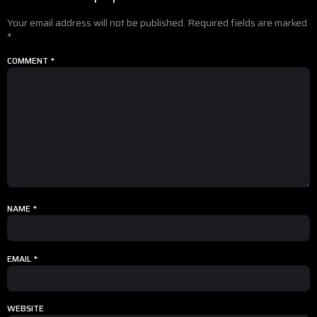
Your email address will not be published.
Required fields are marked
*
COMMENT
*
NAME
*
EMAIL
*
WEBSITE