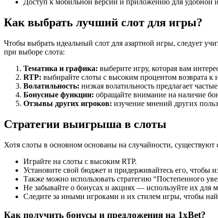
Доступ к мобильной версии и приложению для удобной и
Как выбрать лучший слот для игры?
Чтобы выбрать идеальный слот для азартной игры, следует учи
при выборе слота:
Тематика и графика:
выберите игру, которая вам интере
RTP:
выбирайте слоты с высоким процентом возврата к и
Волатильность:
низкая волатильность предлагает частые
Бонусные функции:
обращайте внимание на наличие бон
Отзывы других игроков:
изучение мнений других польз
Стратегии выигрыша в слоты
Хотя слоты в основном основаны на случайности, существуют 
Играйте на слоты с высоким RTP.
Установите свой бюджет и придерживайтесь его, чтобы и
Также можно использовать стратегию “Постепенного уве
Не забывайте о бонусах и акциях — используйте их для
Следите за иными игроками и их стилем игры, чтобы най
Как получить бонусы и предложения на 1xBet?