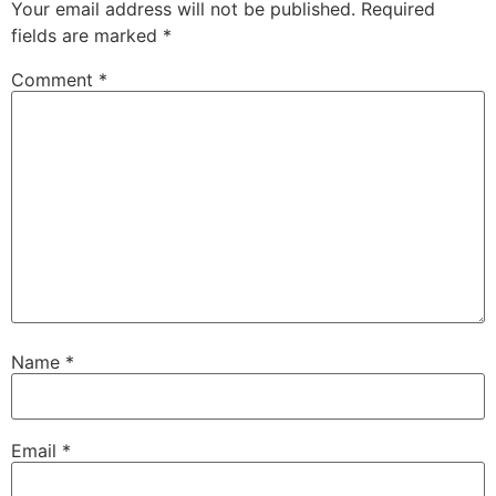
Your email address will not be published.
Required
fields are marked
*
Comment
*
Name
*
Email
*