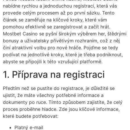
nabídne rychlou a jednoduchou registraci, která vás
provede celým procesem až po první sázku. Tento
článek se zaměřuje na klíčové kroky, které vám
pomohou efektivně se zaregistrovat a začít hrát.
Mostbet Casino se pyšní širokým výběrem her, štědrými
bonusy a uživatelsky přívětivým rozhraním, což z něj
činí atraktivní volbu pro nové hráče. Pojďme se tedy
podívat na jednotlivé kroky, které je třeba podniknout,
abyste se připojili k této vzrušující platformě.
1. Příprava na registraci
Předtím než se pustíte do registrace, je důležité se
ujistit, že máte všechny potřebné informace a
dokumenty po ruce. Tímto způsobem zajistíte, že celý
proces proběhne hladce. Zde jsou klíčové informace,
které budete potřebovat:
Platný e-mail