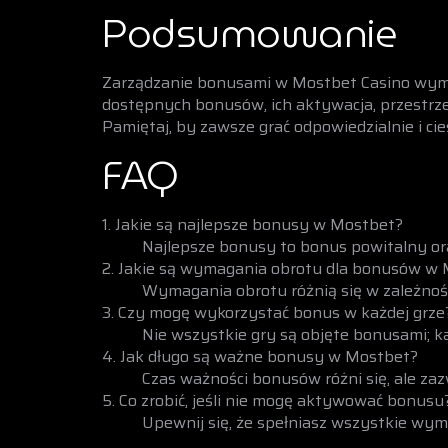
Podsumowanie
Zarządzanie bonusami w Mostbet Casino wyma
dostępnych bonusów, ich aktywacja, przestrz
Pamiętaj, by zawsze grać odpowiedzialnie i cie
FAQ
1. Jakie są najlepsze bonusy w Mostbet?
Najlepsze bonusy to bonus powitalny or
2. Jakie są wymagania obrotu dla bonusów w
Wymagania obrotu różnią się w zależnośc
3. Czy mogę wykorzystać bonus w każdej grze
Nie wszystkie gry są objęte bonusami; k
4. Jak długo są ważne bonusy w Mostbet?
Czas ważności bonusów różni się, ale zaz
5. Co zrobić, jeśli nie mogę aktywować bonusu
Upewnij się, że spełniasz wszystkie wyma