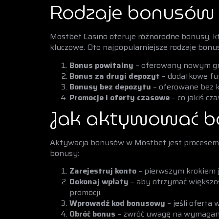
Rodzaje bonusów 
Mostbet Casino oferuje różnorodne bonusy, kt
kluczowe. Oto najpopularniejsze rodzaje bon
Bonus powitalny
– oferowany nowym gra
Bonus za drugi depozyt
– dodatkowe fun
Bonusy bez depozytu
– oferowane bez ko
Promocje i oferty czasowe
– co jakiś c
Jak aktywować b
Aktywacja bonusów w Mostbet jest procesem p
bonusy:
Zarejestruj konto
– pierwszym krokiem j
Dokonaj wpłaty
– aby otrzymać większoś
promocji.
Wprowadź kod bonusowy
– jeśli oferta
Obróć bonus
– zwróć uwagę na wymagania