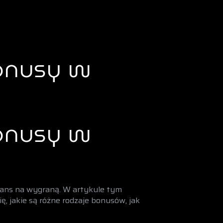
onusy w
onusy w
zans na wygraną. W artykule tym
, jakie są różne rodzaje bonusów, jak