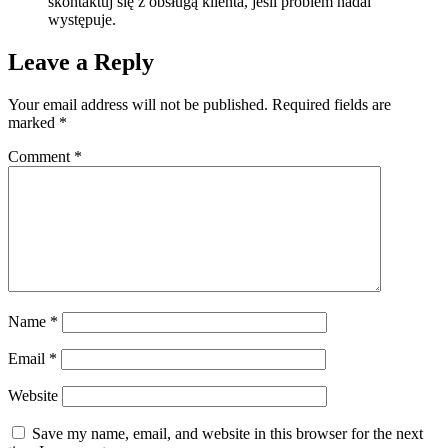
skontaktuj się z obsługą klienta, jeśli problem nadal
występuje.
Leave a Reply
Your email address will not be published.
Required fields are
marked
*
Comment
*
Name
*
Email
*
Website
Save my name, email, and website in this browser for the next