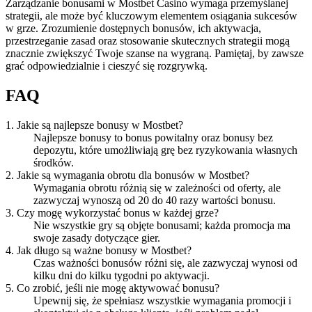
Zarządzanie bonusami w Mostbet Casino wymaga przemyślanej
strategii, ale może być kluczowym elementem osiągania sukcesów
w grze. Zrozumienie dostępnych bonusów, ich aktywacja,
przestrzeganie zasad oraz stosowanie skutecznych strategii mogą
znacznie zwiększyć Twoje szanse na wygraną. Pamiętaj, by zawsze
grać odpowiedzialnie i cieszyć się rozgrywką.
FAQ
1. Jakie są najlepsze bonusy w Mostbet?
Najlepsze bonusy to bonus powitalny oraz bonusy bez
depozytu, które umożliwiają grę bez ryzykowania własnych
środków.
2. Jakie są wymagania obrotu dla bonusów w Mostbet?
Wymagania obrotu różnią się w zależności od oferty, ale
zazwyczaj wynoszą od 20 do 40 razy wartości bonusu.
3. Czy mogę wykorzystać bonus w każdej grze?
Nie wszystkie gry są objęte bonusami; każda promocja ma
swoje zasady dotyczące gier.
4. Jak długo są ważne bonusy w Mostbet?
Czas ważności bonusów różni się, ale zazwyczaj wynosi od
kilku dni do kilku tygodni po aktywacji.
5. Co zrobić, jeśli nie mogę aktywować bonusu?
Upewnij się, że spełniasz wszystkie wymagania promocji i