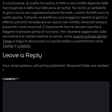
In conclusione, la scelta tra casino AAMS e non AAMS dipende dalle
tue esigenze e dalla tua tolleranza al rischio. Se cerchi un ambiente
di gioco sicuro con regolamentazione formale, i casino AAMS sono la
scelta giusta. Tuttavia, se preferisci una maggiore varietà di giochi e
offerte, potresti considerare un casino non AAMS, tenendo sempre
presente i rischi associati. È importante fare le dovute ricerche e
leggere recensioni prima di iscriversi. Per rimanere aggiornato sulle
normative e le notizie relative ai casinò, visita
questo articolo del NY
Times
e segui le discussioni sui social media su piattaforme come
Twitter
e
LinkedIn
.
Leave a Reply
Your email address will not be published.
Required fields are marked
*
COMMENT
*