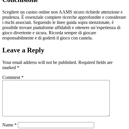
Scegliere un casino online non AAMS sicuro richiede attenzione e
prudenza. È essenziale compiere ricerche approfondite e considerare
i rischi associati. Seguendo le linee guida sopra menzionate, è
possibile trovare piattaforme affidabili e ottenere un’esperienza di
gioco divertente e sicura. Ricorda sempre di giocare
responsabilmente e di goderti il gioco con cautela.
Leave a Reply
Your email address will not be published.
Required fields are
marked
*
Comment
*
Name
*