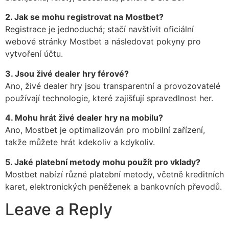
2. Jak se mohu registrovat na Mostbet?
Registrace je jednoduchá; stačí navštívit oficiální
webové stránky Mostbet a následovat pokyny pro
vytvoření účtu.
3. Jsou živé dealer hry férové?
Ano, živé dealer hry jsou transparentní a provozovatelé
používají technologie, které zajišťují spravedlnost her.
4. Mohu hrát živé dealer hry na mobilu?
Ano, Mostbet je optimalizován pro mobilní zařízení,
takže můžete hrát kdekoliv a kdykoliv.
5. Jaké platební metody mohu použít pro vklady?
Mostbet nabízí různé platební metody, včetně kreditních
karet, elektronických peněženek a bankovních převodů.
Leave a Reply