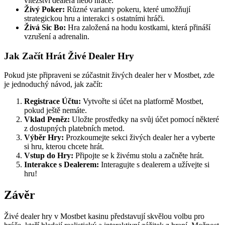
vítězství dealera nebo hráče.
Živý Poker:
Různé varianty pokeru, které umožňují
strategickou hru a interakci s ostatními hráči.
Živá Sic Bo:
Hra založená na hodu kostkami, která přináší
vzrušení a adrenalin.
Jak Začít Hrát Živé Dealer Hry
Pokud jste připraveni se zúčastnit živých dealer her v Mostbet, zde
je jednoduchý návod, jak začít:
Registrace Účtu:
Vytvořte si účet na platformě Mostbet,
pokud ještě nemáte.
Vklad Peněz:
Uložte prostředky na svůj účet pomocí některé
z dostupných platebních metod.
Výběr Hry:
Prozkoumejte sekci živých dealer her a vyberte
si hru, kterou chcete hrát.
Vstup do Hry:
Připojte se k živému stolu a začněte hrát.
Interakce s Dealerem:
Interagujte s dealerem a užívejte si
hru!
Závěr
Živé dealer hry v Mostbet kasinu představují skvělou volbu pro