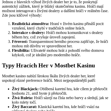
Jednou z hlavních výhod živých dealer her je to, že poskytují
autentický zážitek, který je blízký skutečnému kasinu. Hráči mají
možnost interagovat s živými dealery a dalšími hráči v reálném čase.
Zde jsou klíčové výhody:
Realistická atmosféra:
Hraní v živém kasinu přináší pocit
vzrušení, který chybí v tradičních online hrách.
Interakce s dealery:
Hráči mohou komunikovat s dealery
během hry, což zvyšuje úroveň zapojení.
Férovost:
Transparentnost herního procesu zajišťuje, že hráči
mohou mít důvěru ve spravedlnost her.
Flexibilita:
Uživatelé mohou hrát z pohodlí svého domova
kdykoli, což je ideální pro moderního hráče.
Typy Hracích Her v Mostbet Kasinu
Mostbet kasino nabízí širokou škálu živých dealer her, které
uspokojí různé preference hráčů. Mezi nejpopulárnější patří:
Živý Blackjack:
Oblíbená karetní hra, kde cílem je překročit
hodnotu 21, aniž byste ji překročili.
Živá Ruleta:
Hráči sázejí na čísla nebo barvy a sledují, jak se
kolo rulety točí.
Živý Baccarat:
Klasická karetní hra, kde hráči vsází na