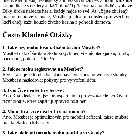
hráče, kteří hledají realistický a interaktivní zážitek z hraní. Možnost
komunikace s dealery a dalšími hráči přidává na atraktivitě a zábavě.
Díky široké nabídce her si každý najde to své. Ať už jste zkušený
hráč nebo právě začínáte, Mostbet je ideálním místem pro všechny,
kteří chtějí zažít kouzlo živého kasina z pohodlí domova.
Často Kladené Otázky
1. Jaké hry mohu hrát v živém kasinu Mostbet?
Mostbet nabízí širokou škálu živých her, včetně blackjacku, rulety,
baccaratu, pokeru a Sic Bo.
2. Jak se mohu registrovat na Mostbet?
Registrace je jednoduchá; stačí navštívit oficiální webové stránky
Mostbet a následovat pokyny pro vytvoření účtu.
3. Jsou živé dealer hry férové?
Ano, živé dealer hry jsou transparentní a provozovatelé používají
technologie, které zajišťují spravedlnost her.
4. Mohu hrát živé dealer hry na mobilu?
Ano, Mostbet je optimalizován pro mobilní zařízení, takže můžete
hrát kdekoliv a kdykoliv.
5. Jaké platební metody mohu použít pro vklady?