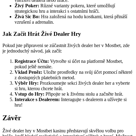
vítězství dealera nebo hráče.
Živý Poker:
Různé varianty pokeru, které umožňují
strategickou hru a interakci s ostatními hráči.
Živá Sic Bo:
Hra založená na hodu kostkami, která přináší
vzrušení a adrenalin.
Jak Začít Hrát Živé Dealer Hry
Pokud jste připraveni se zúčastnit živých dealer her v Mostbet, zde
je jednoduchý návod, jak začít:
Registrace Účtu:
Vytvořte si účet na platformě Mostbet,
pokud ještě nemáte.
Vklad Peněz:
Uložte prostředky na svůj účet pomocí některé
z dostupných platebních metod.
Výběr Hry:
Prozkoumejte sekci živých dealer her a vyberte
si hru, kterou chcete hrát.
Vstup do Hry:
Připojte se k živému stolu a začněte hrát.
Interakce s Dealerem:
Interagujte s dealerem a užívejte si
hru!
Závěr
Živé dealer hry v Mostbet kasinu představují skvělou volbu pro