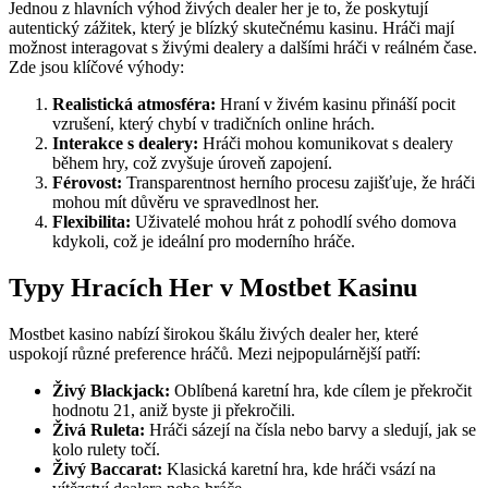
Jednou z hlavních výhod živých dealer her je to, že poskytují
autentický zážitek, který je blízký skutečnému kasinu. Hráči mají
možnost interagovat s živými dealery a dalšími hráči v reálném čase.
Zde jsou klíčové výhody:
Realistická atmosféra:
Hraní v živém kasinu přináší pocit
vzrušení, který chybí v tradičních online hrách.
Interakce s dealery:
Hráči mohou komunikovat s dealery
během hry, což zvyšuje úroveň zapojení.
Férovost:
Transparentnost herního procesu zajišťuje, že hráči
mohou mít důvěru ve spravedlnost her.
Flexibilita:
Uživatelé mohou hrát z pohodlí svého domova
kdykoli, což je ideální pro moderního hráče.
Typy Hracích Her v Mostbet Kasinu
Mostbet kasino nabízí širokou škálu živých dealer her, které
uspokojí různé preference hráčů. Mezi nejpopulárnější patří:
Živý Blackjack:
Oblíbená karetní hra, kde cílem je překročit
hodnotu 21, aniž byste ji překročili.
Živá Ruleta:
Hráči sázejí na čísla nebo barvy a sledují, jak se
kolo rulety točí.
Živý Baccarat:
Klasická karetní hra, kde hráči vsází na