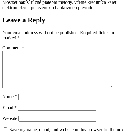
Mostbet nabízí různé platební metody, včetně kreditních karet,
elektronických peněženek a bankovních převodů.
Leave a Reply
Your email address will not be published.
Required fields are
marked
*
Comment
*
Name
*
Email
*
Website
Save my name, email, and website in this browser for the next