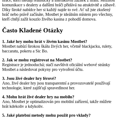
hráče, kteří hledají realistický a interaktivní zážitek z hraní. Možnost
komunikace s dealery a dalšími hráči přidává na atraktivitě a zábavě.
Díky široké nabídce her si každý najde to své. Ať už jste zkušený
hráč nebo právě začínáte, Mostbet je ideálním místem pro všechny,
kteří chtějí zažít kouzlo živého kasina z pohodlí domova.
Často Kladené Otázky
1. Jaké hry mohu hrát v živém kasinu Mostbet?
Mostbet nabízí širokou škálu živých her, včetně blackjacku, rulety,
baccaratu, pokeru a Sic Bo.
2. Jak se mohu registrovat na Mostbet?
Registrace je jednoduchá; stačí navštívit oficiální webové stránky
Mostbet a následovat pokyny pro vytvoření účtu.
3. Jsou živé dealer hry férové?
Ano, živé dealer hry jsou transparentní a provozovatelé používají
technologie, které zajišťují spravedlnost her.
4. Mohu hrát živé dealer hry na mobilu?
Ano, Mostbet je optimalizován pro mobilní zařízení, takže můžete
hrát kdekoliv a kdykoliv.
5. Jaké platební metody mohu použít pro vklady?