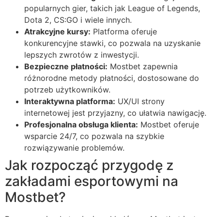
popularnych gier, takich jak League of Legends,
Dota 2, CS:GO i wiele innych.
Atrakcyjne kursy:
Platforma oferuje
konkurencyjne stawki, co pozwala na uzyskanie
lepszych zwrotów z inwestycji.
Bezpieczne płatności:
Mostbet zapewnia
różnorodne metody płatności, dostosowane do
potrzeb użytkowników.
Interaktywna platforma:
UX/UI strony
internetowej jest przyjazny, co ułatwia nawigację.
Profesjonalna obsługa klienta:
Mostbet oferuje
wsparcie 24/7, co pozwala na szybkie
rozwiązywanie problemów.
Jak rozpocząć przygodę z
zakładami esportowymi na
Mostbet?