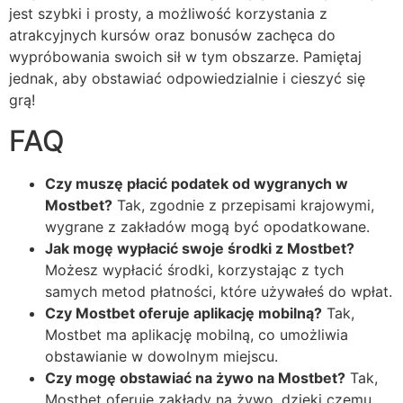
jest szybki i prosty, a możliwość korzystania z
atrakcyjnych kursów oraz bonusów zachęca do
wypróbowania swoich sił w tym obszarze. Pamiętaj
jednak, aby obstawiać odpowiedzialnie i cieszyć się
grą!
FAQ
Czy muszę płacić podatek od wygranych w
Mostbet?
Tak, zgodnie z przepisami krajowymi,
wygrane z zakładów mogą być opodatkowane.
Jak mogę wypłacić swoje środki z Mostbet?
Możesz wypłacić środki, korzystając z tych
samych metod płatności, które używałeś do wpłat.
Czy Mostbet oferuje aplikację mobilną?
Tak,
Mostbet ma aplikację mobilną, co umożliwia
obstawianie w dowolnym miejscu.
Czy mogę obstawiać na żywo na Mostbet?
Tak,
Mostbet oferuje zakłady na żywo, dzięki czemu