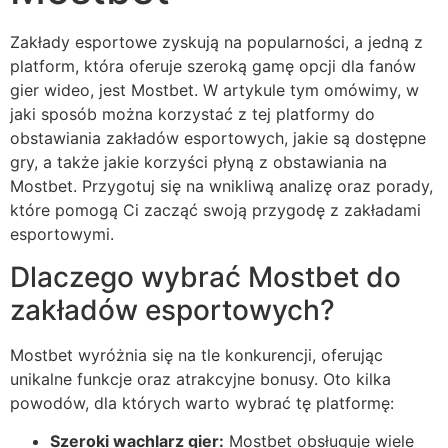
Zakłady esportowe zyskują na popularności, a jedną z
platform, która oferuje szeroką gamę opcji dla fanów
gier wideo, jest Mostbet. W artykule tym omówimy, w
jaki sposób można korzystać z tej platformy do
obstawiania zakładów esportowych, jakie są dostępne
gry, a także jakie korzyści płyną z obstawiania na
Mostbet. Przygotuj się na wnikliwą analizę oraz porady,
które pomogą Ci zacząć swoją przygodę z zakładami
esportowymi.
Dlaczego wybrać Mostbet do
zakładów esportowych?
Mostbet wyróżnia się na tle konkurencji, oferując
unikalne funkcje oraz atrakcyjne bonusy. Oto kilka
powodów, dla których warto wybrać tę platformę:
Szeroki wachlarz gier:
Mostbet obsługuje wiele