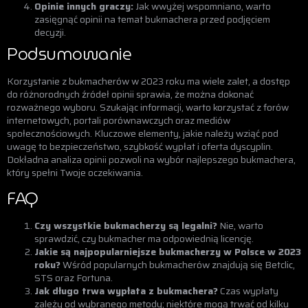
Opinie innych graczy:
Jak wwyżej wspomniano, warto
zasięgnąć opinii na temat bukmachera przed podjęciem
decyzji.
Podsumowanie
Korzystanie z bukmacherów w 2023 roku ma wiele zalet, a dostęp
do różnorodnych źródeł opinii sprawia, że można dokonać
rozważnego wyboru. Szukając informacji, warto korzystać z forów
internetowych, portali porównawczych oraz mediów
społecznościowych. Kluczowe elementy, jakie należy wziąć pod
uwagę to bezpieczeństwo, szybkość wypłat i oferta dyscyplin.
Dokładna analiza opinii pozwoli na wybór najlepszego bukmachera,
który spełni Twoje oczekiwania.
FAQ
Czy wszystkie bukmacherzy są legalni?
Nie, warto
sprawdzić, czy bukmacher ma odpowiednią licencję.
Jakie są najpopularniejsze bukmacherzy w Polsce w 2023
roku?
Wśród popularnych bukmacherów znajdują się Betclic,
STS oraz Fortuna.
Jak długo trwa wypłata z bukmachera?
Czas wypłaty
zależy od wybranego metody; niektóre mogą trwać od kilku