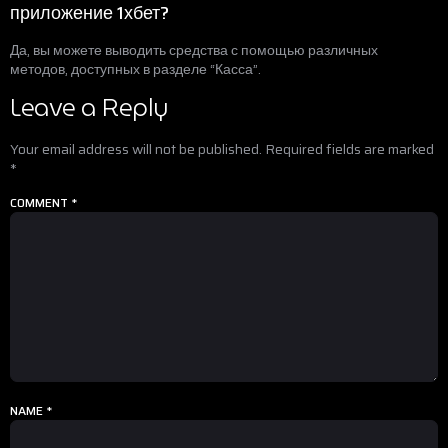
приложение 1хбет?
Да, вы можете выводить средства с помощью различных
методов, доступных в разделе “Касса”.
Leave a Reply
Your email address will not be published.
Required fields are marked
*
COMMENT
*
NAME
*