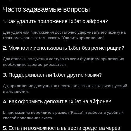
Часто задаваемые вопросы
1. Как удалить приложение 1хбет с айфона?
Для удаления приложения достаточно удерживать его иконку на
главном экране, затем нажать “Удалить приложение”.
2. Можно ли использовать 1хбет без регистрации?
Для ставок и получения доступа ко всем функциям приложения
необходимо зарегистрироваться.
3. Поддерживает ли 1хбет другие языки?
Да, приложение доступно на нескольких языках, включая русский
и английский.
4. Как оформить депозит в 1хбет на айфоне?
В приложении перейдите в раздел “Касса” и выберите удобный
способ пополнения счета.
5. Есть ли возможность вывести средства через