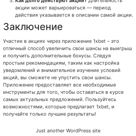
Как долго действуют акции?
Длительность
акции может варьироваться — период
действия указывается в описании самой акции.
Заключение
Участие в акциях через приложение 1xbet – это
отличный способ увеличить свои шансы на выигрыш
и получить дополнительные бонусы. Следуя
простым рекомендациям, таким как настройка
уведомлений и внимательное изучение условий
акций, вы сможете не упустить свои шансы.
Приложение предоставляет все необходимые
инструменты для того, чтобы оставаться в курсе
самых актуальных предложений. Пользуйтесь
возможностями, которые предлагает 1xbet, и
получайте только лучшие результаты!
Just another WordPress site