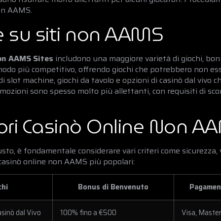
non AAMS.
e su siti non AAMS
Non AAMS Sites
includono una maggiore varietà di giochi, bo
 modo più competitivo, offrendo giochi che potrebbero non ess
lot machine, giochi da tavolo e opzioni di casinò dal vivo che
romozioni sono spesso molto più allettanti, con requisiti di 
iori Casinò Online Non 
iusto, è fondamentale considerare vari criteri come sicurezza,
i casinò online non AAMS più popolari:
chi
Bonus di Benvenuto
Pagament
asinò dal Vivo
100% fino a €500
Visa, Master