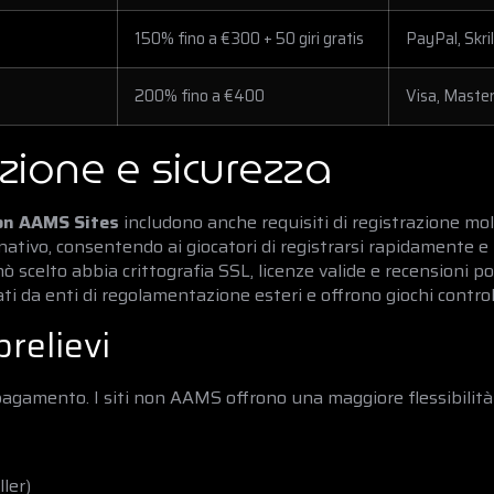
150% fino a €300 + 50 giri gratis
PayPal, Skril
200% fino a €400
Visa, Maste
azione e sicurezza
Non AAMS Sites
includono anche requisiti di registrazione mol
nativo, consentendo ai giocatori di registrarsi rapidamente e i
ò scelto abbia crittografia SSL, licenze valide e recensioni pos
 da enti di regolamentazione esteri e offrono giochi controll
relievi
agamento. I siti non AAMS offrono una maggiore flessibilità 
ller)