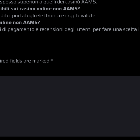
spesso superiori a quelli dei casinò AAMS.
bili sui casinò online non AAMS?
dito, portafogli elettronici e cryptovalute.
 online non AAMS?
i di pagamento e recensioni degli utenti per fare una scelta 
red fields are marked
*