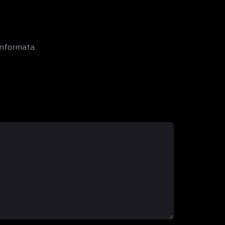
informata.