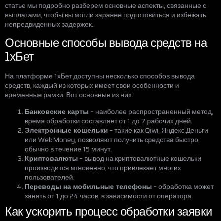
статье мы подробно разберем основные аспекты, связанные с
выплатами, чтобы вы могли заранее подготовиться и избежать
непредвиденных задержек.
Основные способы вывода средств на
1хБет
На платформе 1хБет доступны несколько способов вывода
средств, каждый из которых имеет свои особенности и
временные рамки. Вот основные из них:
Банковские карты
– наиболее распространенный метод,
время обработки составляет от 1 до 7 рабочих дней.
Электронные кошельки
– такие как Qiwi, Яндекс.Деньги
или WebMoney, позволяют получить средства быстро,
обычно в течение 15 минут.
Криптовалюты
– вывод на криптовалютные кошельки
производится мгновенно, что привлекает многих
пользователей.
Переводы на мобильные телефоны
– обработка может
занять от 1 до 24 часов, в зависимости от оператора.
Как ускорить процесс обработки заявки