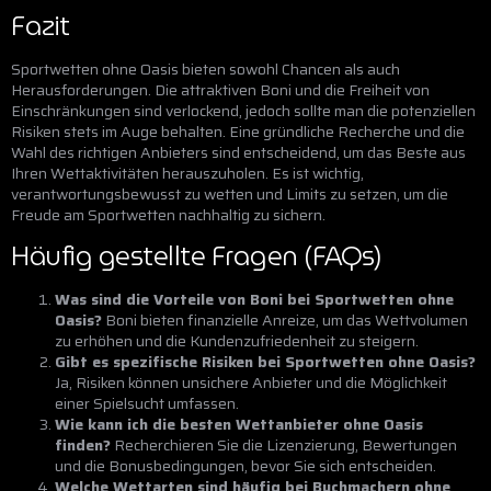
Fazit
Sportwetten ohne Oasis bieten sowohl Chancen als auch
Herausforderungen. Die attraktiven Boni und die Freiheit von
Einschränkungen sind verlockend, jedoch sollte man die potenziellen
Risiken stets im Auge behalten. Eine gründliche Recherche und die
Wahl des richtigen Anbieters sind entscheidend, um das Beste aus
Ihren Wettaktivitäten herauszuholen. Es ist wichtig,
verantwortungsbewusst zu wetten und Limits zu setzen, um die
Freude am Sportwetten nachhaltig zu sichern.
Häufig gestellte Fragen (FAQs)
Was sind die Vorteile von Boni bei Sportwetten ohne
Oasis?
Boni bieten finanzielle Anreize, um das Wettvolumen
zu erhöhen und die Kundenzufriedenheit zu steigern.
Gibt es spezifische Risiken bei Sportwetten ohne Oasis?
Ja, Risiken können unsichere Anbieter und die Möglichkeit
einer Spielsucht umfassen.
Wie kann ich die besten Wettanbieter ohne Oasis
finden?
Recherchieren Sie die Lizenzierung, Bewertungen
und die Bonusbedingungen, bevor Sie sich entscheiden.
Welche Wettarten sind häufig bei Buchmachern ohne