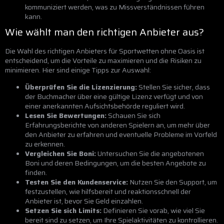
kommuniziert werden, was zu Missverständnissen führen
kann.
Wie wählt man den richtigen Anbieter aus?
Die Wahl des richtigen Anbieters für Sportwetten ohne Oasis ist
entscheidend, um die Vorteile zu maximieren und die Risiken zu
minimieren. Hier sind einige Tipps zur Auswahl:
Überprüfen Sie die Lizenzierung:
Stellen Sie sicher, dass
der Buchmacher über eine gültige Lizenz verfügt und von
einer anerkannten Aufsichtsbehörde reguliert wird.
Lesen Sie Bewertungen:
Schauen Sie sich
Erfahrungsberichte von anderen Spielern an, um mehr über
den Anbieter zu erfahren und eventuelle Probleme im Vorfeld
zu erkennen.
Vergleichen Sie Boni:
Untersuchen Sie die angebotenen
Boni und deren Bedingungen, um die besten Angebote zu
finden.
Testen Sie den Kundenservice:
Nutzen Sie den Support, um
festzustellen, wie hilfsbereit und reaktionsschnell der
Anbieter ist, bevor Sie Geld einzahlen.
Setzen Sie sich Limits:
Definieren Sie vorab, wie viel Sie
bereit sind zu setzen, um Ihre Spielaktivitäten zu kontrollieren.