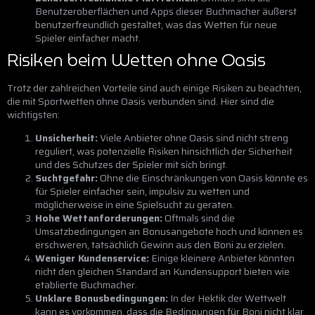
Benutzeroberflächen und Apps dieser Buchmacher äußerst
benutzerfreundlich gestaltet, was das Wetten für neue
Spieler einfacher macht.
Risiken beim Wetten ohne Oasis
Trotz der zahlreichen Vorteile sind auch einige Risiken zu beachten,
die mit Sportwetten ohne Oasis verbunden sind. Hier sind die
wichtigsten:
Unsicherheit:
Viele Anbieter ohne Oasis sind nicht streng
reguliert, was potenzielle Risiken hinsichtlich der Sicherheit
und des Schutzes der Spieler mit sich bringt.
Suchtgefahr:
Ohne die Einschränkungen von Oasis könnte es
für Spieler einfacher sein, impulsiv zu wetten und
möglicherweise in eine Spielsucht zu geraten.
Hohe Wettanforderungen:
Oftmals sind die
Umsatzbedingungen an Bonusangebote hoch und können es
erschweren, tatsächlich Gewinn aus den Boni zu erzielen.
Weniger Kundenservice:
Einige kleinere Anbieter könnten
nicht den gleichen Standard an Kundensupport bieten wie
etablierte Buchmacher.
Unklare Bonusbedingungen:
In der Hektik der Wettwelt
kann es vorkommen, dass die Bedingungen für Boni nicht klar