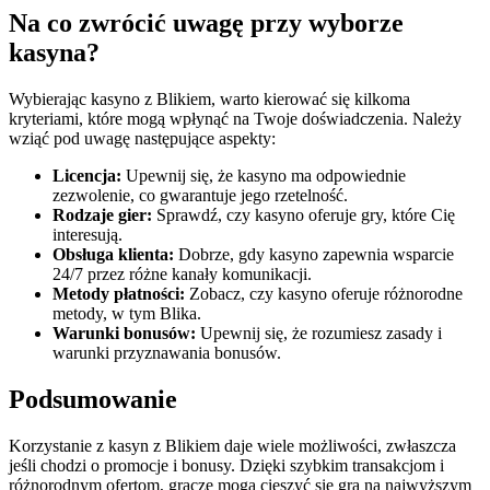
Na co zwrócić uwagę przy wyborze
kasyna?
Wybierając kasyno z Blikiem, warto kierować się kilkoma
kryteriami, które mogą wpłynąć na Twoje doświadczenia. Należy
wziąć pod uwagę następujące aspekty:
Licencja:
Upewnij się, że kasyno ma odpowiednie
zezwolenie, co gwarantuje jego rzetelność.
Rodzaje gier:
Sprawdź, czy kasyno oferuje gry, które Cię
interesują.
Obsługa klienta:
Dobrze, gdy kasyno zapewnia wsparcie
24/7 przez różne kanały komunikacji.
Metody płatności:
Zobacz, czy kasyno oferuje różnorodne
metody, w tym Blika.
Warunki bonusów:
Upewnij się, że rozumiesz zasady i
warunki przyznawania bonusów.
Podsumowanie
Korzystanie z kasyn z Blikiem daje wiele możliwości, zwłaszcza
jeśli chodzi o promocje i bonusy. Dzięki szybkim transakcjom i
różnorodnym ofertom, gracze mogą cieszyć się grą na najwyższym