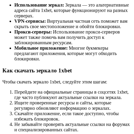
Использование зеркал:
Зеркала — это альтернативные
адреса сайта 1xbet, которые функционируют на разных
серверах.
VPN-сервисы:
Виртуальная частная сеть поможет вам
скрыть свое местоположение и обойти блокировки.
Прокси-серверы:
Использование прокси-серверов
может также помочь вам получить доступ к
заблокированным ресурсам.
Мобильное приложение:
Многие букмекеры
предлагают приложения, которые могут обходить
блокировки.
Как скачать зеркало 1xbet
Чтобы скачать зеркало 1xbet, следуйте этим шагам:
Перейдите на официальные страницы в соцсетях 1xbet,
где часто публикуют актуальные ссылки на зеркала.
Ищите проверенные ресурсы и сайты, которые
регулярно обновляют информацию о зеркалах.
Скачайте приложение, если такое доступно, чтобы
избежать блокировок.
Не забывайте проверять актуальные ссылки на форумах
и специализированных сайтах.