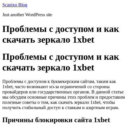
Skip
Scanixo Blog
to
Just another WordPress site
content
Проблемы с доступом и как
скачать зеркало 1xbet
Проблемы с доступом и как
скачать зеркало 1xbet
Проблемы с доступом к букмекерским сайтам, таким как
1xbet, часто возникают из-за ограничений со стороны
провайдеров или государственных органов. В данной статье
мы обсудим основные причины этих проблем и предоставим
полезные советы о том, как скачать зеркало 1xbet, чтобы
получить стабильный доступ к ставкам и азартным играм.
Причины блокировки сайта 1xbet