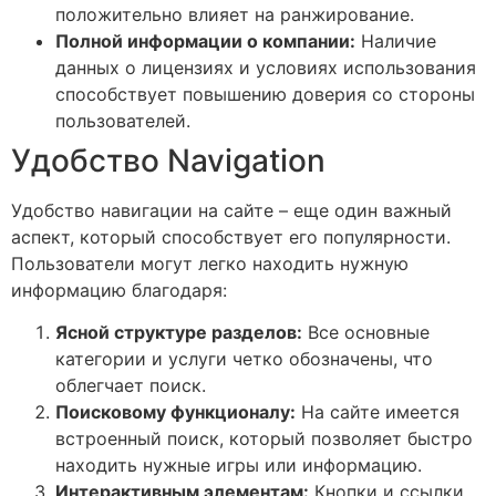
положительно влияет на ранжирование.
Полной информации о компании:
Наличие
данных о лицензиях и условиях использования
способствует повышению доверия со стороны
пользователей.
Удобство Navigation
Удобство навигации на сайте – еще один важный
аспект, который способствует его популярности.
Пользователи могут легко находить нужную
информацию благодаря:
Ясной структуре разделов:
Все основные
категории и услуги четко обозначены, что
облегчает поиск.
Поисковому функционалу:
На сайте имеется
встроенный поиск, который позволяет быстро
находить нужные игры или информацию.
Интерактивным элементам:
Кнопки и ссылки