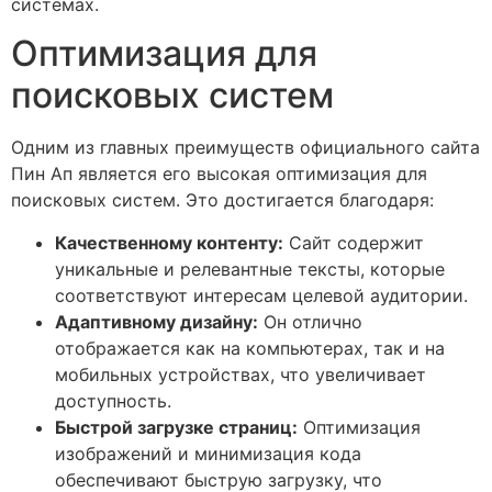
системах.
Оптимизация для
поисковых систем
Одним из главных преимуществ официального сайта
Пин Ап является его высокая оптимизация для
поисковых систем. Это достигается благодаря:
Качественному контенту:
Сайт содержит
уникальные и релевантные тексты, которые
соответствуют интересам целевой аудитории.
Адаптивному дизайну:
Он отлично
отображается как на компьютерах, так и на
мобильных устройствах, что увеличивает
доступность.
Быстрой загрузке страниц:
Оптимизация
изображений и минимизация кода
обеспечивают быструю загрузку, что