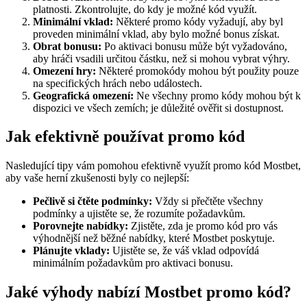
platnosti. Zkontrolujte, do kdy je možné kód využít.
Minimální vklad:
Některé promo kódy vyžadují, aby byl
proveden minimální vklad, aby bylo možné bonus získat.
Obrat bonusu:
Po aktivaci bonusu může být vyžadováno,
aby hráči vsadili určitou částku, než si mohou vybrat výhry.
Omezení hry:
Některé promokódy mohou být použity pouze
na specifických hrách nebo událostech.
Geografická omezení:
Ne všechny promo kódy mohou být k
dispozici ve všech zemích; je důležité ověřit si dostupnost.
Jak efektivně používat promo kód
Nasledující tipy vám pomohou efektivně využít promo kód Mostbet,
aby vaše herní zkušenosti byly co nejlepší:
Pečlivě si čtěte podmínky:
Vždy si přečtěte všechny
podmínky a ujistěte se, že rozumíte požadavkům.
Porovnejte nabídky:
Zjistěte, zda je promo kód pro vás
výhodnější než běžné nabídky, které Mostbet poskytuje.
Plánujte vklady:
Ujistěte se, že váš vklad odpovídá
minimálním požadavkům pro aktivaci bonusu.
Jaké výhody nabízí Mostbet promo kód?