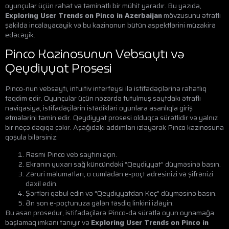
oyunçular üçün rahat və təminatlı bir mühit yaradır. Bu yazıda,
Exploring User Trends on Pinco in Azerbaijan
mövzusunu ətraflı
şəkildə incələyəcəyik və bu kazinonun bütün aspektlərini müzakirə
edəcəyik.
Pinco Kazinosunun Vebsaytı və
Qeydiyyat Prosesi
Pinco-nun vebsaytı, intuitiv interfeysi ilə istifadəçilərinə rahatlıq
təqdim edir. Oyunçular üçün nəzərdə tutulmuş saytdakı ətraflı
naviqasiya, istifadəçilərin istədikləri oyunlara asanlıqla giriş
etmələrini təmin edir. Qeydiyyat prosesi olduqca sürətlidir və yalnız
bir neçə dəqiqə çəkir. Aşağıdakı addımları izləyərək Pinco kazinosuna
qoşula bilərsiniz:
Rəsmi Pinco veb saytını açın.
Ekranın yuxarı sağ küncündəki “Qeydiyyat” düyməsinə basın.
Zəruri məlumatları, o cümlədən e-poçt adresinizi və şifrənizi
daxil edin.
Şərtləri qəbul edin və “Qeydiyyatdan Keç” düyməsinə basın.
Ən son e-poçtunuza gələn təsdiq linkini izləyin.
Bu asan prosedur, istifadəçilərə Pinco-da sürətlə oyun oynamağa
başlamaq imkanı tanıyır və
Exploring User Trends on Pinco in