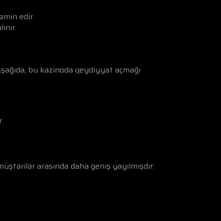
əmin edir.
ınır.
 Aşağıda, bu kazinoda qeydiyyat açmağı
.
müştərilər arasında daha geniş yayılmışdır: