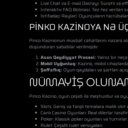
Live Chat və E-mail Dəstəyi: Sürətli və ef
İnteraktiv FAQ Bölməsi: Tez-tez verilən s
İstifadəçi Rəyləri: Oyunçuların təcrübələr
PİNKO KAZİNOYA NƏ Ü
Pinco Kazinonun müsbət cəhətlərini nəzərə ala
düşündürən səbəblər verilmişdir:
Asan Qeydiyyat Prosesi:
Yalnız bir neç
Mobil Uyğunluq:
Kazino, mobil cihazlard
Şəffaflıq:
Oyun qaydaları və şərtləri açıq
NÜMAYİŞ OLUNA
Pinco Kazino, oyun çeşidi ilə meşhurdur və oyu
Slots: Geniş və fərqli temalara malik slot 
Canlı Casino Oyunları: Real dilerlər tərəf
Poker: Klassik poker oyunları və turnirlər.
Rulet: Çeşidli rulet versiyaları.