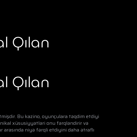
l Qılan
l Qılan
mişdir. Bu kazino, oyunçulara təqdim etdiyi
unikal xüsusiyyətləri onu fərqləndirir və
arasında niyə fərqli etdiyini daha ətraflı