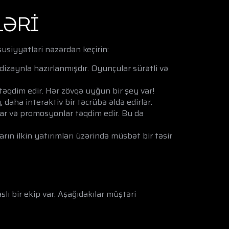
LƏRİ
usiyyətləri nəzərdən keçirin:
 dizaynla hazırlanmışdır. Oyunçular sürətli və
təqdim edir. Hər zövqə uyğun bir şey var!
 daha interaktiv bir təcrübə əldə edirlər.
ar və promosyonlar təqdim edir. Bu da
ın ilkin yatırımları üzərində müsbət bir təsir
lı bir ekip var. Aşağıdakılar müştəri