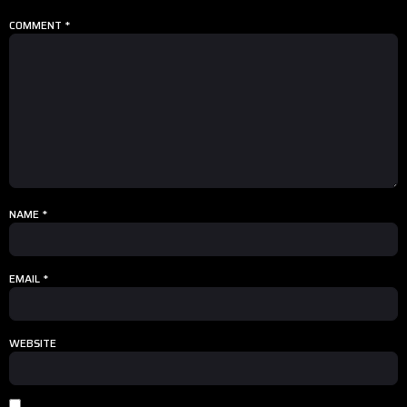
COMMENT
*
NAME
*
EMAIL
*
WEBSITE