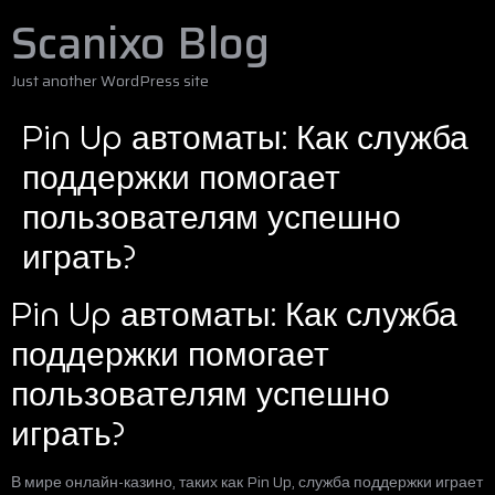
Scanixo Blog
Just another WordPress site
Pin Up автоматы: Как служба
поддержки помогает
пользователям успешно
играть?
Pin Up автоматы: Как служба
поддержки помогает
пользователям успешно
играть?
В мире онлайн-казино, таких как Pin Up, служба поддержки играет