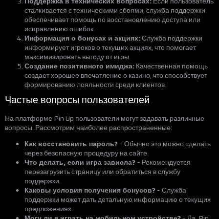
Поддержка в технических вопросах:
Если пользователь
сталкивается с техническими сбоями, служба поддержки
обеспечивает помощь по восстановлению доступа или
исправлению ошибок.
Информация о бонусах и акциях:
Служба поддержки
информирует игроков о текущих акциях, что помогает
максимизировать выгоду от игры.
Создание позитивного имиджа:
Качественная помощь
создает хорошее впечатление о казино, что способствует
формированию лояльности среди клиентов.
Частые вопросы пользователей
На платформе Pin Up пользователи могут задавать различные
вопросы. Рассмотрим наиболее распространенные:
Как восстановить пароль?
– Обычно это можно сделать
через безопасную процедуру на сайте.
Что делать, если игра зависла?
– Рекомендуется
перезагрузить страницу или обратиться в службу
поддержки.
Каковы условия получения бонусов?
– Служба
поддержки может дать детальную информацию о текущих
предложениях.
Могу ли я играть на мобильном устройстве?
– Да, Pin