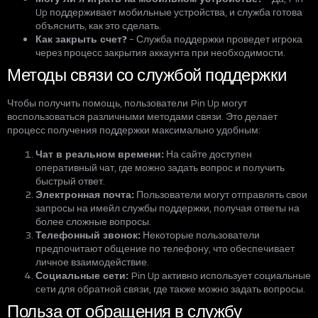
Up поддерживает мобильные устройства, и служба готова
объяснить, как это сделать.
Как закрыть счет?
– Служба поддержки проведет игрока
через процесс закрытия аккаунта при необходимости.
Методы связи со службой поддержки
Чтобы получить помощь, пользователи Pin Up могут
воспользоваться различными методами связи. Это делает
процесс получения поддержки максимально удобным:
Чат в реальном времени:
На сайте доступен
оперативный чат, где можно задать вопрос и получить
быстрый ответ.
Электронная почта:
Пользователи могут отправлять свои
запросы на имейл службы поддержки, получая ответы на
более сложные вопросы.
Телефонный звонок:
Некоторые пользователи
предпочитают общение по телефону, что обеспечивает
личное взаимодействие.
Социальные сети:
Pin Up активно использует социальные
сети для обратной связи, где также можно задать вопросы.
Польза от обращения в службу