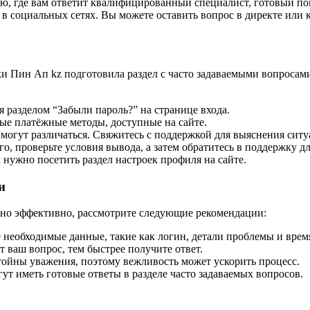
ю, где вам ответит квалифицированный специалист, готовый п
в социальных сетях. Вы можете оставить вопрос в директе или 
 Пин Ап kz подготовила раздел с часто задаваемыми вопросами
я разделом “Забыли пароль?” на странице входа.
ые платёжные методы, доступные на сайте.
огут различаться. Свяжитесь с поддержкой для выяснения ситу
о, проверьте условия вывода, а затем обратитесь в поддержку дл
нужно посетить раздел настроек профиля на сайте.
и
но эффективно, рассмотрите следующие рекомендации:
необходимые данные, такие как логин, детали проблемы и врем
т ваш вопрос, тем быстрее получите ответ.
ойны уважения, поэтому вежливость может ускорить процесс.
т иметь готовые ответы в разделе часто задаваемых вопросов.