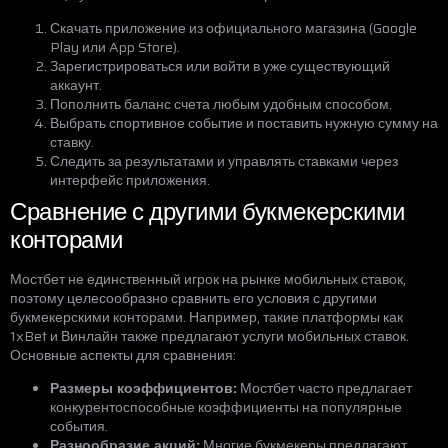
Скачать приложение из официального магазина (Google
Play или App Store).
Зарегистрироваться или войти в уже существующий
аккаунт.
Пополнить баланс счета любым удобным способом.
Выбрать спортивное событие и поставить нужную сумму на
ставку.
Следить за результатами и управлять ставками через
интерфейс приложения.
Сравнение с другими букмекерскими
конторами
Мостбет не единственный игрок на рынке мобильных ставок,
поэтому целесообразно сравнить его условия с другими
букмекерскими конторами. Например, такие платформы как
1xBet и Винлайн также предлагают услуги мобильных ставок.
Основные аспекты для сравнения:
Размеры коэффициентов:
Мостбет часто предлагает
конкурентоспособные коэффициенты на популярные
события.
Разнообразие акций:
Многие букмекеры предлагают