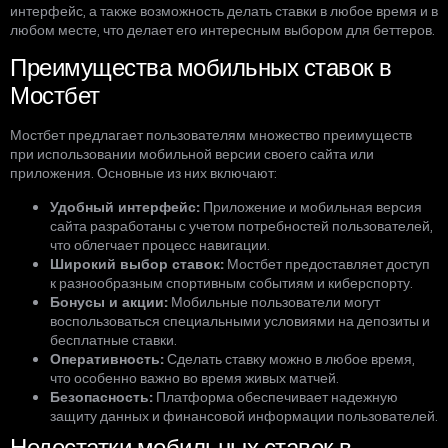
интерфейс, а также возможность делать ставки в любое время и в
любом месте, что делает его интересным выбором для беттеров.
Преимущества мобильных ставок в
Мостбет
Мостбет предлагает пользователям множество преимуществ
при использовании мобильной версии своего сайта или
приложения. Основные из них включают:
Удобный интерфейс:
Приложение и мобильная версия
сайта разработаны с учетом потребностей пользователей,
что облегчает процесс навигации.
Широкий выбор ставок:
Мостбет предоставляет доступ
к разнообразным спортивным событиям и киберспорту.
Бонусы и акции:
Мобильные пользователи могут
воспользоваться специальными условиями на депозиты и
бесплатные ставки.
Оперативность:
Сделать ставку можно в любое время,
что особенно важно во время живых матчей.
Безопасность:
Платформа обеспечивает надежную
защиту данных и финансовой информации пользователей.
Недостатки мобильных ставок в