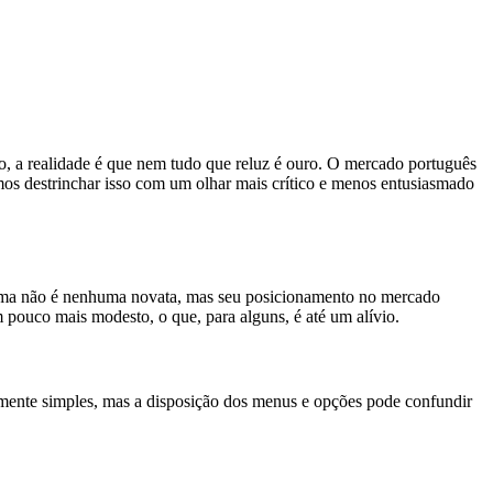
to, a realidade é que nem tudo que reluz é ouro. O mercado português
 destrinchar isso com um olhar mais crítico e menos entusiasmado
aforma não é nenhuma novata, mas seu posicionamento no mercado
pouco mais modesto, o que, para alguns, é até um alívio.
vamente simples, mas a disposição dos menus e opções pode confundir