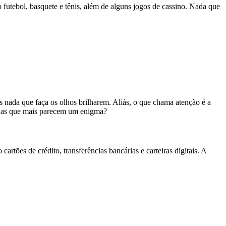
futebol, basquete e tênis, além de alguns jogos de cassino. Nada que
 nada que faça os olhos brilharem. Aliás, o que chama atenção é a
adas que mais parecem um enigma?
tões de crédito, transferências bancárias e carteiras digitais. A