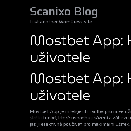
Scanixo Blog
Just another WordPress site
Mostbet App: 
uživatele
Mostbet App: 
uživatele
Mostbet App je inteligentní volba pro nové uživ
škálu funkcí, které usnadňují sázení a zábavu 
jak ji efektivně používat pro maximální užitek.