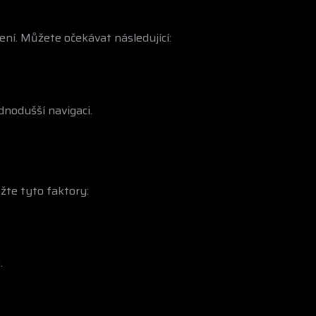
ní. Můžete očekávat následující:
dnodušší navigaci.
žte tyto faktory:
.