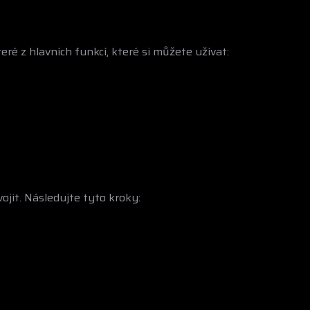
ré z hlavních funkcí, které si můžete užívat:
jit. Následujte tyto kroky: