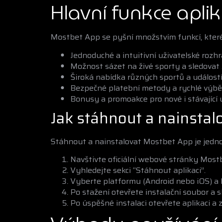
Hlavní funkce apl
Mostbet App se pyšní množstvím funkcí, které p
Jednoduché a intuitivní uživatelské rozhr
Možnost sázet na živé sporty a sledovat 
Široká nabídka různých sportů a událostí
Bezpečné platební metody a rychlé výbě
Bonusy a promoakce pro nové i stávající u
Jak stáhnout a nainsta
Stáhnout a nainstalovat Mostbet App je jednod
Navštivte oficiální webové stránky Most
Vyhledejte sekci “Stáhnout aplikaci”.
Vyberte platformu (Android nebo iOS) a k
Po stažení otevřete instalační soubor a s
Po úspěšné instalaci otevřete aplikaci a z