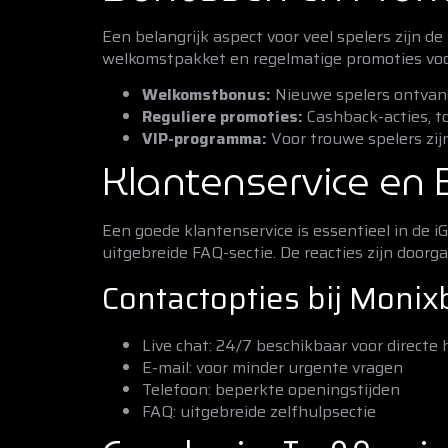
Een belangrijk aspect voor veel spelers zijn 
welkomstpakket en regelmatige promoties voo
Welkomstbonus:
Nieuwe spelers ontvang
Reguliere promoties:
Cashback-acties, t
VIP-programma:
Voor trouwe spelers zij
Klantenservice en
Een goede klantenservice is essentieel in de 
uitgebreide FAQ-sectie. De reacties zijn door
Contactopties bij Monix
Live chat: 24/7 beschikbaar voor directe 
E-mail: voor minder urgente vragen
Telefoon: beperkte openingstijden
FAQ: uitgebreide zelfhulpsectie