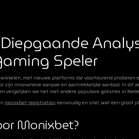
 Diepgaande Analy
aming Speler
ntwikkelen, met nieuwe platforms die voortdurend proberen 
r zijn innovatieve aanpak en aantrekkelijke aanbod. In dit a
, en vergelijken we het met andere populaire goksites in Nede
van
monixbet registration
eenvoudig en snel, wat een groot pl
or Monixbet?