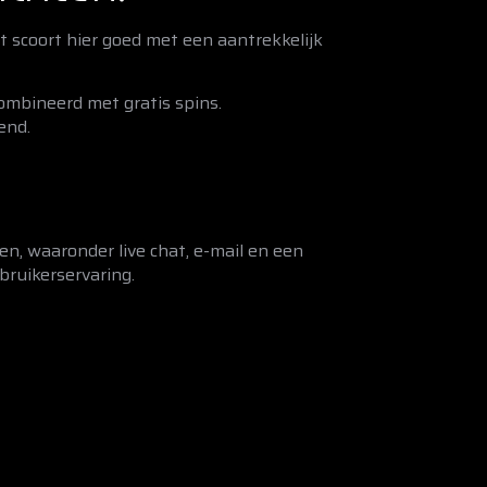
t scoort hier goed met een aantrekkelijk
mbineerd met gratis spins.
end.
n, waaronder live chat, e-mail en een
bruikerservaring.