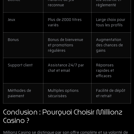
reconnue
réglementé
Jeux
Plus de 2000 titres
Large choix pour
variés
tous les profils
Bonus
Bonus de bienvenue
Augmentation
et promotions
des chances de
régulières
gains
Support client
Assistance 24/7 par
Réponses
chat et email
rapides et
efficaces
Méthodes de
Multiples options
Facilité de dépôt
paiement
sécurisées
et retrait
Conclusion : Pourquoi Choisir Millionz
Casino ?
Millionz Casino se distingue par son offre complète et sa volonté de