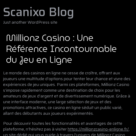
Scanixo Blog
Just another WordPress site
Millionz Casino : Une
Référence Incontournable
du Jeu en Ligne
Le monde des casinos en ligne ne cesse de croître, offrant aux
joueurs une multitude d’options pour tenter leur chance et vivre des
expériences de jeu uniques. Parmi ces plateformes, Millionz Casino
s’impose rapidement comme une destination de choix pour les
amateurs de jeux d’argent et de divertissement numérique. Grâce à
une interface moderne, une large sélection de jeux et des
promotions attractives, ce casino en ligne séduit un public varié,
allant des débutants aux joueurs expérimentés.
Pour découvrir toutes les fonctionnalités et avantages de cette
plateforme, n’hésitez pas à visiter
https://millionzcasino-enligne.fr/
,
un site dédié qui vous guide à travers l’univers de Millionz Casino