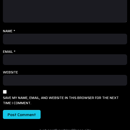
NAME
*
EMAIL
*
WEBSITE
SAVE MY NAME, EMAIL, AND WEBSITE IN THIS BROWSER FOR THE NEXT
TIME I COMMENT.