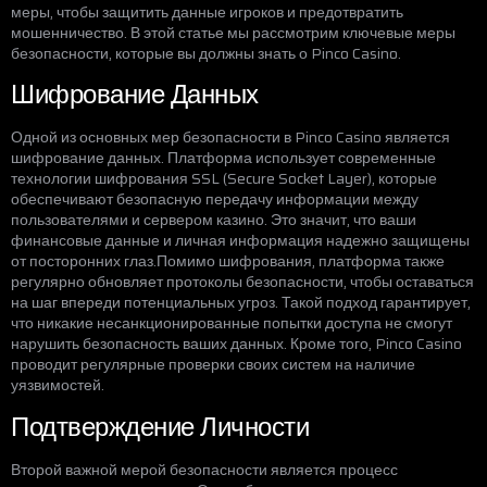
меры, чтобы защитить данные игроков и предотвратить
мошенничество. В этой статье мы рассмотрим ключевые меры
безопасности, которые вы должны знать о Pinco Casino.
Шифрование Данных
Одной из основных мер безопасности в Pinco Casino является
шифрование данных. Платформа использует современные
технологии шифрования SSL (Secure Socket Layer), которые
обеспечивают безопасную передачу информации между
пользователями и сервером казино. Это значит, что ваши
финансовые данные и личная информация надежно защищены
от посторонних глаз.Помимо шифрования, платформа также
регулярно обновляет протоколы безопасности, чтобы оставаться
на шаг впереди потенциальных угроз. Такой подход гарантирует,
что никакие несанкционированные попытки доступа не смогут
нарушить безопасность ваших данных. Кроме того, Pinco Casino
проводит регулярные проверки своих систем на наличие
уязвимостей.
Подтверждение Личности
Второй важной мерой безопасности является процесс