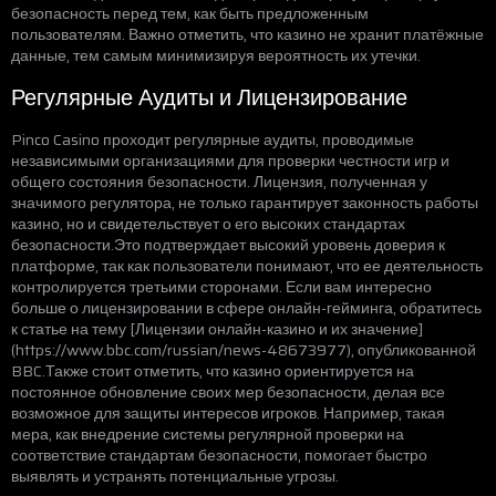
безопасность перед тем, как быть предложенным
пользователям. Важно отметить, что казино не хранит платёжные
данные, тем самым минимизируя вероятность их утечки.
Регулярные Аудиты и Лицензирование
Pinco Casino проходит регулярные аудиты, проводимые
независимыми организациями для проверки честности игр и
общего состояния безопасности. Лицензия, полученная у
значимого регулятора, не только гарантирует законность работы
казино, но и свидетельствует о его высоких стандартах
безопасности.Это подтверждает высокий уровень доверия к
платформе, так как пользователи понимают, что ее деятельность
контролируется третьими сторонами. Если вам интересно
больше о лицензировании в сфере онлайн-гейминга, обратитесь
к статье на тему [Лицензии онлайн-казино и их значение]
(https://www.bbc.com/russian/news-48673977), опубликованной
BBC.Также стоит отметить, что казино ориентируется на
постоянное обновление своих мер безопасности, делая все
возможное для защиты интересов игроков. Например, такая
мера, как внедрение системы регулярной проверки на
соответствие стандартам безопасности, помогает быстро
выявлять и устранять потенциальные угрозы.