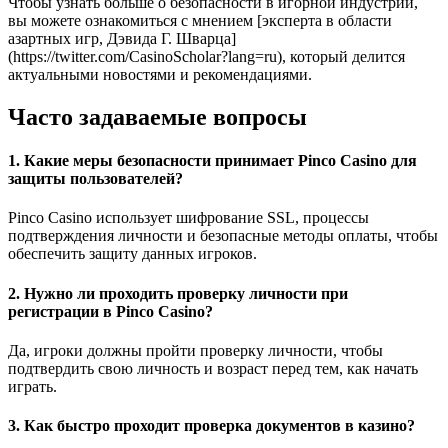
Чтобы узнать больше о безопасности в игорной индустрии,
вы можете ознакомиться с мнением [эксперта в области
азартных игр, Дэвида Г. Шварца]
(https://twitter.com/CasinoScholar?lang=ru), который делится
актуальными новостями и рекомендациями.
Часто задаваемые вопросы
1. Какие меры безопасности принимает Pinco Casino для
защиты пользователей?
Pinco Casino использует шифрование SSL, процессы
подтверждения личности и безопасные методы оплаты, чтобы
обеспечить защиту данных игроков.
2. Нужно ли проходить проверку личности при
регистрации в Pinco Casino?
Да, игроки должны пройти проверку личности, чтобы
подтвердить свою личность и возраст перед тем, как начать
играть.
3. Как быстро проходит проверка документов в казино?