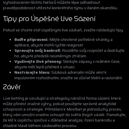
Vyhodnocením těchto faktorů můžete lépe odhadnout
pravděpodobnost vítězství konkrétního týmu v daném okamžiku.
Tipy pro Úspěšné Live Sázení
Pokud se chcete stát úspěšnými live sázkaři, zvažte následující tipy:
Buďte připraveni:
Mějte otevřené potřebné stránky a
aplikace, abyste mohli rychle reagovat.
Spravujte svůj bankroll:
Rozdělte svůj rozpočet a dodržujte
ho, abyste předešli neúměrným ztrátám.
Využívejte živé přenosy:
Sledujte zápasy v reálném čase,
abyste měli lepší přehled o situaci.
Neztrácejte hlavu:
Sázková adrenalin může vést k
impulzivním rozhodnutím; snažte se zůstat klidní a racionální.
Závěr
Live betting je vzrušující a strategicky náročná forma sázení, která
může přinést značné výhry, pokud použijete správné analytické
schopnosti a strategie. Přihlášení k Mostbet je jednoduchý proces,
který vám umožní snadno vstoupit do světa živých sázek. Pamatujte,
že klíč k úspěchu spočívá v důkladné analýze, řízení bankrollu a
chladné hlavě během sázkového procesu.