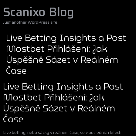
Scanixo Blog
Just another WordPress site
Live Betting Insights a Post
Mostbet Přihlášení: Jak
Úspěšně Sázet v Reálném
Čase
Live Betting Insights a Post
Mostbet Přihlášení: Jak
Úspěšně Sázet v Reálném
Čase
Live betting, nebo sázky v reálném čase, se v posledních letech