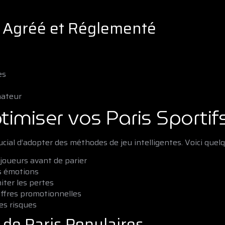
e Agréé et Réglementé
es
nateur
imiser vos Paris Sportif
cial d’adopter des méthodes de jeu intelligentes. Voici quelq
 joueurs avant de parier
es émotions
iter les pertes
offres promotionnelles
les risques
de Paris Populaires