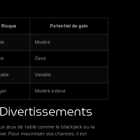
Risque
Potentiel de gain
ble
Modéré
vé
Élevé
iable
Variable
yen
Modéré à élevé
s Divertissements
aux jeux de table comme le blackjack ou la
ve. Pour maximiser vos chances, il est