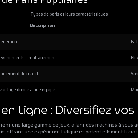
Types de paris et leurs caractéristiques
Description
événement
Fai
s événements simultanément
Éle
éroulement du match
Var
vantage donné à une équipe
Mo
en Ligne : Diversifiez vo
 offrent une large gamme de jeux, allant des machines à sous 
ie, offrant une expérience ludique et potentiellement lucrati