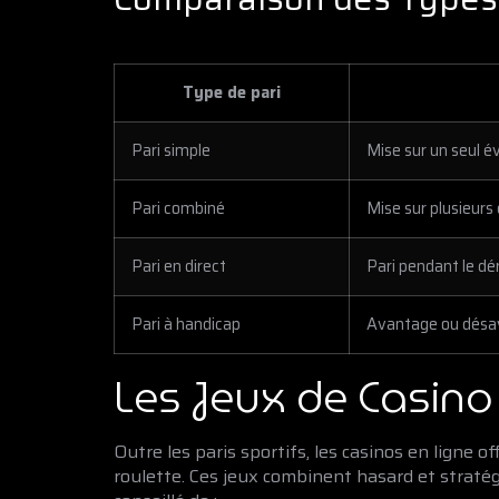
Type de pari
Pari simple
Mise sur un seul 
Pari combiné
Mise sur plusieur
Pari en direct
Pari pendant le d
Pari à handicap
Avantage ou désa
Les Jeux de Casino 
Outre les paris sportifs, les casinos en ligne
roulette. Ces jeux combinent hasard et stratég