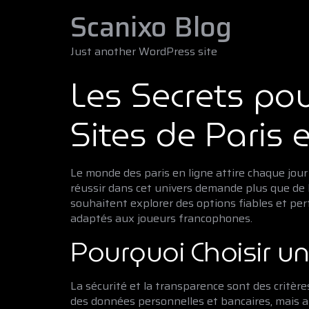
Scanixo Blog
Just another WordPress site
Les Secrets po
Sites de Paris 
Le monde des paris en ligne attire chaque jour
réussir dans cet univers demande plus que de la
souhaitent explorer des options fiables et pe
adaptés aux joueurs francophones.
Pourquoi Choisir un
La sécurité et la transparence sont des critère
des données personnelles et bancaires, mais aus