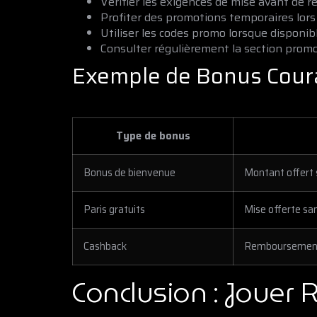
Vérifier les exigences de mise avant de re
Profiter des promotions temporaires lor
Utiliser les codes promo lorsque disponib
Consulter régulièrement la section promo
Exemple de Bonus Coura
Type de bonus
Bonus de bienvenue
Montant offert 
Paris gratuits
Mise offerte sa
Cashback
Remboursement 
Conclusion : Jouer