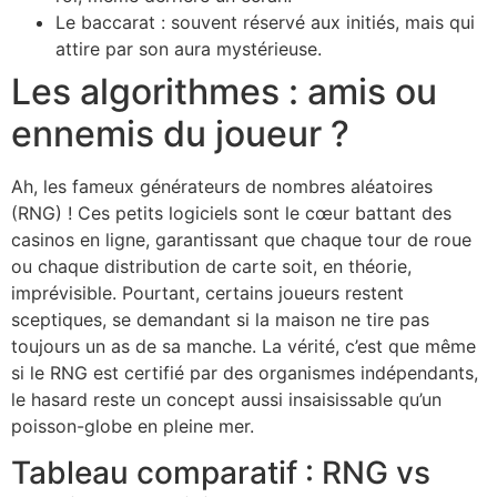
Le baccarat : souvent réservé aux initiés, mais qui
attire par son aura mystérieuse.
Les algorithmes : amis ou
ennemis du joueur ?
Ah, les fameux générateurs de nombres aléatoires
(RNG) ! Ces petits logiciels sont le cœur battant des
casinos en ligne, garantissant que chaque tour de roue
ou chaque distribution de carte soit, en théorie,
imprévisible. Pourtant, certains joueurs restent
sceptiques, se demandant si la maison ne tire pas
toujours un as de sa manche. La vérité, c’est que même
si le RNG est certifié par des organismes indépendants,
le hasard reste un concept aussi insaisissable qu’un
poisson-globe en pleine mer.
Tableau comparatif : RNG vs