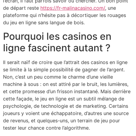
l’écran, il faut parfois savoir où chercher. Un bon point
de départ reste
https://fr-malinacasino.com/
, une
plateforme qui n’hésite pas à décortiquer les rouages
du jeu en ligne sans langue de bois.
Pourquoi les casinos en
ligne fascinent autant ?
Il serait naïf de croire que l’attrait des casinos en ligne
se limite à la simple possibilité de gagner de l’argent.
Non, c’est un peu comme le charme d’une vieille
machine à sous : on est attiré par le bruit, les lumières,
et cette promesse d’un frisson instantané. Mais derrière
cette façade, le jeu en ligne est un subtil mélange de
psychologie, de technologie et de marketing. Certains
joueurs y voient une échappatoire, d’autres une source
de revenus, et quelques-uns, un terrain de jeu pour
tester leur chance contre l’algorithme.