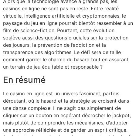
Alors que la technologie avance à grands pas, les
casinos en ligne ne sont pas en reste. Entre réalité
virtuelle, intelligence artificielle et cryptomonnaies, le
paysage du jeu en ligne pourrait bientôt ressembler à un
film de science-fiction. Pourtant, cette évolution
soulève aussi des questions cruciales sur la protection
des joueurs, la prévention de l’addiction et la
transparence des algorithmes. Le défi sera de taille :
comment garder le charme du hasard tout en assurant
un terrain de jeu équitable et responsable ?
En résumé
Le casino en ligne est un univers fascinant, parfois
déroutant, où le hasard et la stratégie se croisent dans
une danse complexe. Il ne s’agit pas simplement de
cliquer sur un bouton en espérant décrocher le jackpot,
mais plutôt de comprendre les mécanismes, d’adopter
une approche réfléchie et de garder un esprit critique.