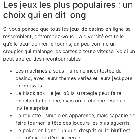
Les jeux les plus populaires : un
choix qui en dit long
Si vous pensez que tous les jeux de casino en ligne se
ressemblent, détrompez-vous. La diversité est telle
qu’elle peut donner le tournis, un peu comme un
croupier qui mélange les cartes à toute vitesse. Voici un
petit aperçu des incontournables :
Les machines à sous : la reine incontestée du
casino, avec leurs thèmes variés et leurs jackpots
progressifs.
Le blackjack : le jeu où la stratégie peut faire
pencher la balance, mais où la chance reste un
invité surprise.
La roulette : simple en apparence, mais capable de
faire tourner la tête des joueurs les plus aguerris.
Le poker en ligne : un duel d’esprit où le bluff est
roi, même derrière un écran.