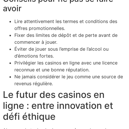
avoir
Lire attentivement les termes et conditions des
offres promotionnelles.
Fixer des limites de dépôt et de perte avant de
commencer à jouer.
Éviter de jouer sous l’emprise de l’alcool ou
d’émotions fortes.
Privilégier les casinos en ligne avec une licence
reconnue et une bonne réputation.
Ne jamais considérer le jeu comme une source de
revenus régulière.
Le futur des casinos en
ligne : entre innovation et
défi éthique